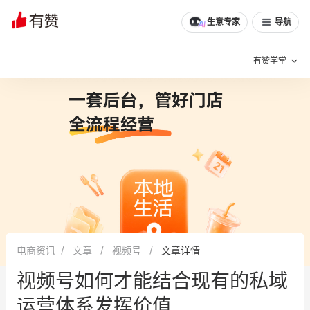
文章
问诊
群聊
学堂
推荐
分享
生意专家
导航
有赞学堂
有赞说增长
私域日历
增长方法
有赞说案例拆解
有赞专家说
有赞成功案例
新零售最佳实践
面对面聊增长
电商资讯
文章
视频号
文章详情
有赞春季发布会
实干家直播间
视频号如何才能结合现有的私域
新零售大会
新零售茶会
运营体系发挥价值