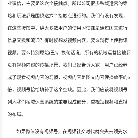
业微信，主要是这六个接触点。所以公司很多私域运营的策
增长俱乐部
略和玩法都是围绕这六个接触点进行的。我们有没有发现，
增长俱乐部
有赞商盟
在这些接触中，绝大多数用户的使用习惯都是通过图文进行
信息交换和流通？有时候想发视频内容，要么就得上传腾讯
商家社区
社群交流
视频，要么特别原始
(丑)。换句话说，所有的私域运营接触都
合作共进
没有视频内容的传播场景，我们已经告诉大家，用户已经养
入驻有赞
认证代理商
成了观看视频内容的习惯，视频内容是图文内容传播效率的6
认证服务商
设计服务商
倍，视频号恰恰填补了这个空缺。因此，我们应该将视频号
有赞云
数据通服务
列入我们私域运营系统的重要组成部分，重视短视频和直播
的布局。
如果微信没有视频号，在视频社交时代就会失去领先水