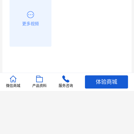
更多视频
体验商城
推荐文章
微信商城
产品资料
服务咨询
查看更多
店铺护航
有赞安心入驻 服务中断赔偿102.4倍