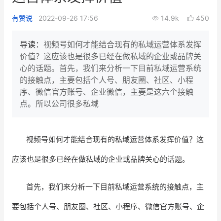
新零售私享会
门店经营增长公开课
有赞说
2022-09-26 17:56
14.9k
450
AllValue
战略合作
导读：
视频号如何才能结合现有的私域运营体系发挥
价值？这应该也是很多已经在做私域的企业或品牌关
增长产品指南
心的话题。首先，我们来分析一下目前私域运营系统
的接触点，主要包括个人号、朋友圈、社区、小程
智库
产品场景库
序、微信官方账号、企业微信，主要是这六个接触
产品更新动态
帮助中心
点。所以公司很多私域
行业洞察
视频号如何才能结合现有的私域运营体系发挥价值？这
品牌消费观
行业报告
应该也是很多已经在做私域的企业或品牌关心的话题。
新零售资讯
首先，我们来分析一下目前私域运营系统的接触点，主
培训课程
要包括个人号、朋友圈、社区、小程序、微信官方账号、企
私域课程
新零售内参