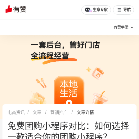
文章
问诊
群聊
学堂
推荐
分享
生意专家
导航
有赞学堂
有赞说增长
私域日历
增长方法
有赞说案例拆解
有赞专家说
有赞成功案例
新零售最佳实践
面对面聊增长
电商资讯
文章
营销推广
文章详情
有赞春季发布会
实干家直播间
免费团购小程序对比：如何选择
新零售大会
新零售茶会
一款适合你的团购小程序？