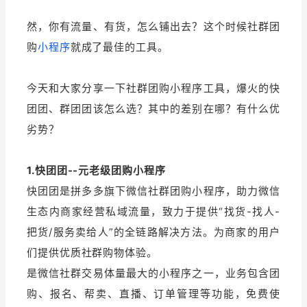
然，你有流量、有货，怎么铺出去？这个时候社群团
增长俱乐部
购
小程序
就成了最佳的工具。
增长俱乐部
有赞商盟
今天和大家分享一下社群团购小程序工具，爆火的快
商家社区
社群交流
团团、群团团该怎么选？其中的差别在哪？有什么优
合作共进
劣势？
入驻有赞
认证代理商
1.快团团--元老级团购小程序
认证服务商
设计服务商
快团团是拼多多旗下微信社群团购小程序，助力微信
生态内商家经营私域流量，致力于提供“找货-找人-
有赞云
数据通服务
把货/服务卖给人”的全链路解决方法。为商家的用户
们提供优质社群购物体验。
是微信社群交易体量最大的小程序之一，业务包含团
购、报名、帮卖、直播、订单管理等功能，免费使