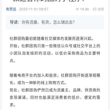
新零售私享会
门店经营增长公开课
有赞说
2023-11-01 09:57
14.9k
305
AllValue
战略合作
导读：
你有流量、有货，怎么铺出去？
增长产品指南
社群团购最初是随着社交媒体的发展而逐渐兴起。
智库
产品场景库
开始，社群团购只是一些微信公众号或社交平台上的
产品更新动态
帮助中心
小团队自发组织的活动，以低价采购商品为主要特
点。
行业洞察
品牌消费观
行业报告
随着电商平台的加入和投资，社群团购开始逐渐规模
化，成为一种新的线上购物方式。
新零售资讯
现在，社群团购俨然已成为流量主、品牌、供货商的
变现渠道，同时也能满足消费者的低价、便宜的需
培训课程
求。
私域课程
新零售内参