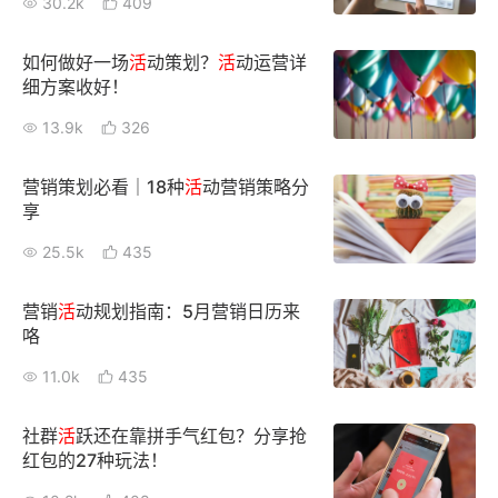
30.2k
409
如何做好一场
活
动策划？
活
动运营详
细方案收好！
13.9k
326
营销策划必看｜18种
活
动营销策略分
享
25.5k
435
营销
活
动规划指南：5月营销日历来
咯
11.0k
435
社群
活
跃还在靠拼手气红包？分享抢
红包的27种玩法！