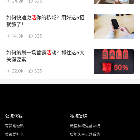
24.2k
326
如何快速激
活
你的私域？用好这5招
就够了！
14.3k
326
如何策划一场营销
活
动？抓住这5大
关键要素
22.0k
326
公域获客
私域复购
有赞碰碰贴
微信私域运营系统
爱逛爱打卡
智能客户运营系统