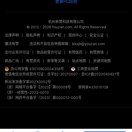
登录PC后台
杭州有赞科技有限公司
© 2012 -
2026
Youzan.com. All Rights Reserved
法律声明
隐私声明
知识产权
规则中心
安全认证
廉洁有赞
违法和不良信息举报邮箱：blxxjb@youzan.com
支付业务许可证
食品经营许可证
有赞医药
有赞跨境
商品广场
有赞资讯
新零售文章
站点地图
关键词地图
浙公网安备 33010602004358号
工商营业执照
增值电信业务经营许可证：合字B2-20210007
-
浙ICP备2020040621号
新出发浙备字第20230002号
（浙）网械平台备字【2023】第00008号
浙网食A33010128
（浙）-经营性-2023-0010
（浙）网药平台备字〔2023〕第000012-000号