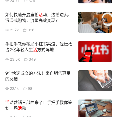
24.7k
379
新零售私享会
门店经营增长公开课
如何快速开启直播
活
动，边播边卖、
AllValue
战略合作
沉浸式购物，流量高效变现？
21.7k
326
增长产品指南
智库
产品场景库
手把手教你布局小红书渠道，轻松抢
占2亿年轻人生
活
方式阵地
产品更新动态
帮助中心
23.5k
349
行业洞察
9个快速成交的方法！来自销售冠军
的总结
品牌消费观
行业报告
22.1k
98
新零售资讯
活
动营销三部曲来了！手把手教你策
培训课程
划一场
活
动
私域课程
新零售内参