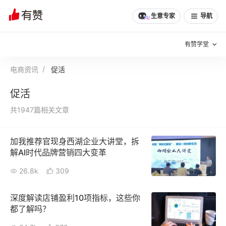
生意专家
导航
有赞学堂
电商资讯
促活
有赞说增长
促活
私域日历
增长方法
共1947篇相关文章
有赞说案例拆解
有赞专家说
加我推荐官现身西湖企业大讲堂，拆
有赞成功案例
新零售最佳实践
解AI时代品牌营销四大变革
面对面聊增长
26.8k
309
有赞春季发布会
实干家直播间
深度解读店铺盈利10项指标，这些你
都了解吗？
新零售大会
新零售茶会