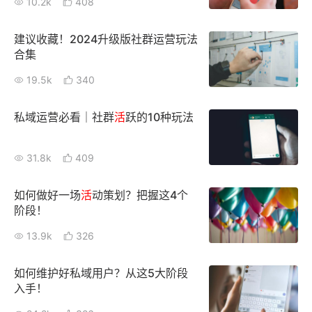
10.2k
408
建议收藏！2024升级版社群运营玩法
合集
19.5k
340
私域运营必看｜社群
活
跃的10种玩法
31.8k
409
如何做好一场
活
动策划？把握这4个
阶段！
13.9k
326
如何维护好私域用户？从这5大阶段
入手！