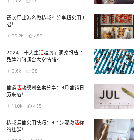
3.8k
98
增长俱乐部
餐饮行业怎么做私域？分享超实用6
招！
增长俱乐部
有赞商盟
26.2k
489
商家社区
社群交流
2024「十大生
活
趋势」洞察报告 ：
合作共进
品牌如何迎合大众情绪？
9.6k
98
入驻有赞
认证代理商
认证服务商
设计服务商
营销
活
动规划全案分享：6月营销日
历来咯！
有赞云
数据通服务
11.0k
435
私域运营实用技巧：6个步骤激
活
你
的社群！