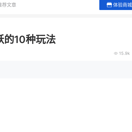
推荐文章
体验商城
BEIESTATE贝易品牌
龙贝莱商
女装
商城
的10种玩法
母婴
200
2
万
万
1
2
收
月销
top
亿元
15.9k
类目销售额
年度GMV
爆发
发力私域月销200
有货源没流量？母婴馆如何破局
辅食品
这家女装连锁如何借
零售？
他只用7年做到平台销冠，转战私
域如何破局？
查看详情
查看详情