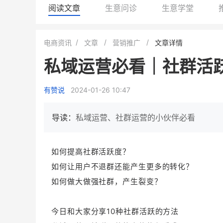
阅读文章
生意问诊
生意学堂
白帝牛奶旗舰店
小鹿蓝蓝会员
电商资讯
文章
营销推广
文章详情
小吃快餐
休闲零食
私域运营必看｜社群活跃
2
900
80%
7900
万人
万
+
企业微信半年拉新
年销售额
复购率
一季度营
有赞说
2024-01-26 10:47
奶企靠企业微信销售额翻8倍
国民品牌副线的私域大
私域样本打法！新希望白帝乳业
三只松鼠旗下的网红婴儿
导读：
私域运营、社群运营的小伙伴必看
靠企业微信实现销售额翻 8 倍！
牌，22天便拿下类目第一
查看详情
查看详情
如何提高社群活跃度？
如何让用户不退群还能产生更多的转化？
如何做大做强社群，产生裂变？
今日和大家分享10种社群活跃的方法