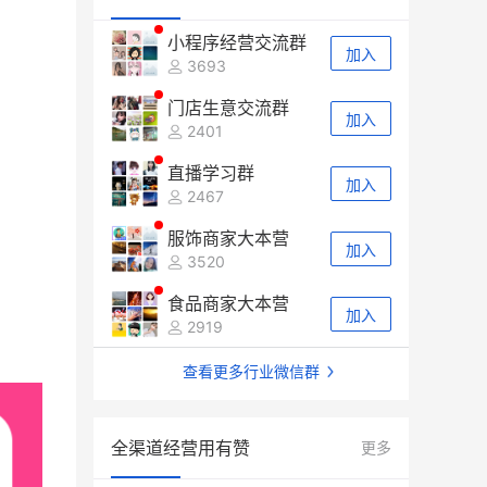
小程序经营交流群
加入
3693
门店生意交流群
加入
2401
直播学习群
加入
2467
服饰商家大本营
加入
3520
食品商家大本营
加入
2919
查看更多行业微信群
全渠道经营用有赞
更多