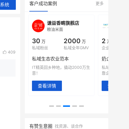
客户成功案例
更多
系统
城
谦益香畴旗舰店
白帝
粮油米面
小吃快
00
30
2000
2
%
万
万
万人
会员的客单价提升
私域粉丝
私域全年GMV
企业微信半年拉
409
万
私域生态农业范本
奶企靠企业微
有赞破局新
IT精英回乡种地，撬动2000万生
私域样本打法
意！
靠企业微信实现
查看详情
查看详情
有赞生意圈
找资源、谈合作