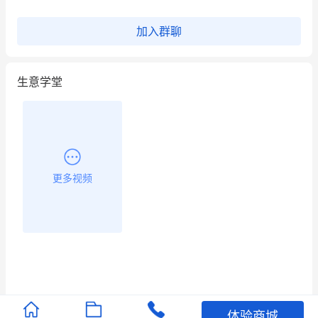
这个营销策划案例推荐大家看一下
加入群聊
用有赞就能在微信、小红书同时经营了
生意学堂
餐饮也得靠私域和服务提高竞争力
昨晚的直播课程太好啦❤️
更多视频
体验商城