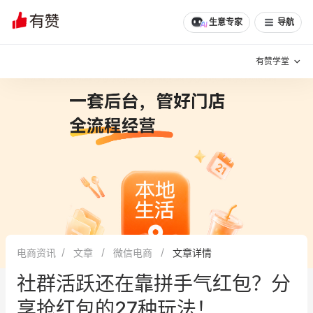
文章
问诊
群聊
学堂
推荐
分享
生意专家
导航
有赞学堂
有赞说增长
私域日历
增长方法
有赞说案例拆解
有赞专家说
有赞成功案例
新零售最佳实践
面对面聊增长
电商资讯
文章
微信电商
文章详情
有赞春季发布会
实干家直播间
社群活跃还在靠拼手气红包？分
新零售大会
新零售茶会
享抢红包的27种玩法！