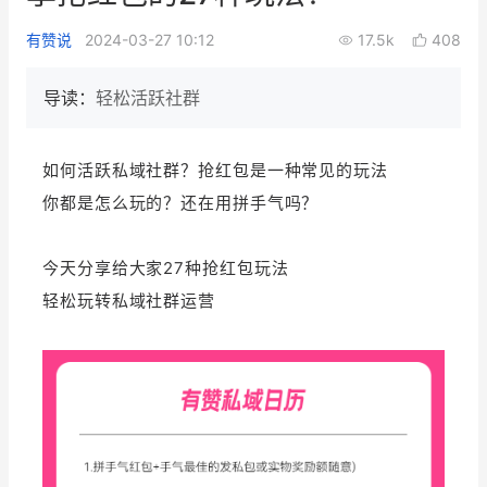
新零售私享会
门店经营增长公开课
有赞说
2024-03-27 10:12
17.5k
408
AllValue
战略合作
导读：
轻松活跃社群
增长产品指南
如何活跃私域社群？抢红包是一种常见的玩法
智库
产品场景库
你都是怎么玩的？还在用拼手气吗？
产品更新动态
帮助中心
今天分享给大家27种抢红包玩法
行业洞察
轻松玩转私域社群运营
品牌消费观
行业报告
新零售资讯
培训课程
私域课程
新零售内参