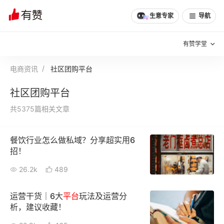
生意专家
导航
有赞学堂
电商资讯
社区团购平台
有赞说增长
社区团购平台
私域日历
增长方法
共5375篇相关文章
有赞说案例拆解
有赞专家说
餐饮行业怎么做私域？分享超实用6
有赞成功案例
新零售最佳实践
招！
面对面聊增长
26.2k
489
有赞春季发布会
实干家直播间
运营干货｜6大
平台
玩法及运营分
析，建议收藏！
新零售大会
新零售茶会