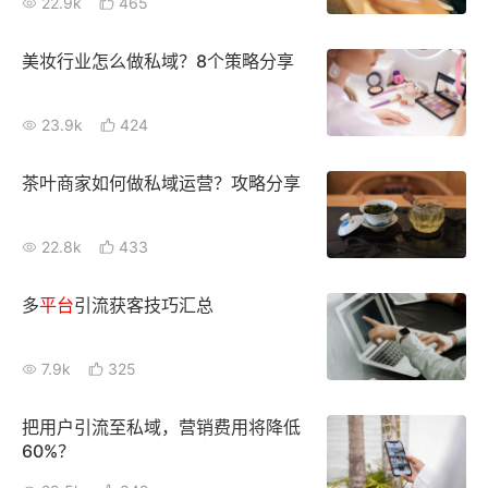
22.9k
465
新零售私享会
门店经营增长公开课
美妆行业怎么做私域？8个策略分享
AllValue
战略合作
23.9k
424
增长产品指南
智库
产品场景库
茶叶商家如何做私域运营？攻略分享
产品更新动态
帮助中心
22.8k
433
行业洞察
多
平台
引流获客技巧汇总
品牌消费观
行业报告
7.9k
325
新零售资讯
把用户引流至私域，营销费用将降低
培训课程
60%？
私域课程
新零售内参