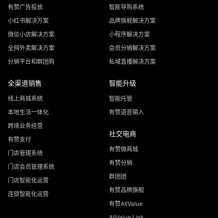
有赞广告投放
智能导购系统
小红书解决方案
品牌旗舰解决方案
微信小店解决方案
小程序解决方案
全网外卖解决方案
会员分销解决方案
分销平台和群团购
私域直播解决方案
全渠道销售
智能升级
线上商城系统
智能托管
本地生活一体化
有赞语音输入
跨境业务经营
社交电商
有赞支付
有赞微商城
门店管理系统
有赞分销
门店会员管理系统
群团团
门店智能化运营
有赞品牌旗舰
连锁智能化运营
有赞AllValue
AllValue Link