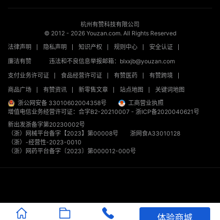
杭州有赞科技有限公司
© 2012 -
2026
Youzan.com. All Rights Reserved
法律声明
隐私声明
知识产权
规则中心
安全认证
廉洁有赞
违法和不良信息举报邮箱：blxxjb@youzan.com
支付业务许可证
食品经营许可证
有赞医药
有赞跨境
商品广场
有赞资讯
新零售文章
站点地图
关键词地图
浙公网安备 33010602004358号
工商营业执照
增值电信业务经营许可证：合字B2-20210007
-
浙ICP备2020040621号
新出发浙备字第20230002号
（浙）网械平台备字【2023】第00008号
浙网食A33010128
（浙）-经营性-2023-0010
（浙）网药平台备字〔2023〕第000012-000号
体验商城