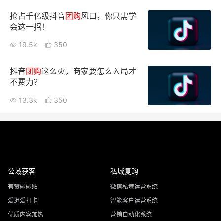
抢占千亿级抖音
团购
风口，你只需学
会这一招！
19.5k
350
抖音
团购
这么火，商家要怎么入局才
不费力？
13.3k
350
公域获客
私域复购
有赞碰碰贴
微信私域运营系统
爱逛爱打卡
智能客户运营系统
优质内容加热
营销自动化系统