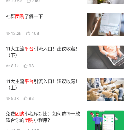
29.5k
349
增长俱乐部
社群
团购
了解一下
增长俱乐部
有赞商盟
13.2k
408
商家社区
社群交流
11大主流
平台
引流入口！建议收藏！
合作共进
（下）
8.1k
98
入驻有赞
认证代理商
认证服务商
设计服务商
11大主流
平台
引流入口！建议收藏！
（上）
有赞云
数据通服务
8.1k
98
免费
团购
小程序对比：如何选择一款
适合你的
团购
小程序？