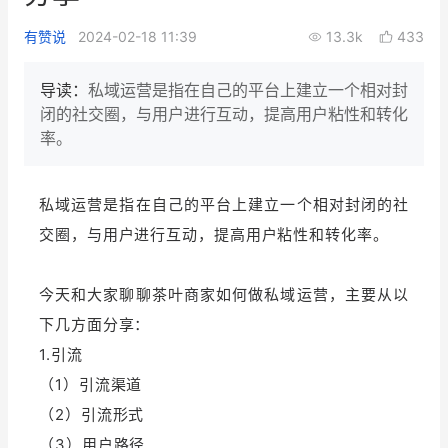
新零售私享会
门店经营增长公开课
有赞说
2024-02-18 11:39
13.3k
433
AllValue
战略合作
导读：
私域运营是指在自己的平台上建立一个相对封
闭的社交圈，与用户进行互动，提高用户粘性和转化
增长产品指南
率。
智库
产品场景库
私域运营是指在自己的平台上建立一个相对封闭的社
产品更新动态
帮助中心
交圈，与用户进行互动，提高用户粘性和转化率。
行业洞察
今天和大家聊聊茶叶商家如何做私域运营，
主要从以
品牌消费观
行业报告
下几方面分享：
新零售资讯
1.引流
（1）引流渠道
培训课程
（2）引流形式
私域课程
新零售内参
（3）用户路径