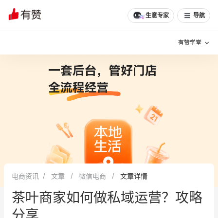
生意专家
导航
有赞学堂
有赞说增长
私域日历
增长方法
有赞说案例拆解
有赞专家说
有赞成功案例
新零售最佳实践
面对面聊增长
电商资讯
文章
微信电商
文章详情
有赞春季发布会
实干家直播间
茶叶商家如何做私域运营？攻略
新零售大会
新零售茶会
分享