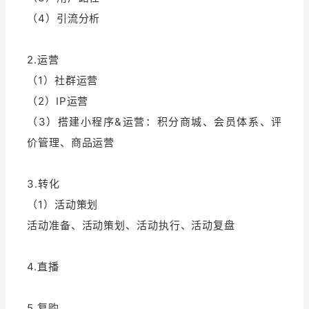
（4）引流分析
增长俱乐部
2.运营
增长俱乐部
有赞商盟
（1）社群运营
商家社区
社群交流
（2）IP运营
（3）搭建小程序&运营：积分商城、会员体系、评
合作共进
价管理、商品运营
入驻有赞
认证代理商
3.转化
认证服务商
设计服务商
（1）活动策划
有赞云
数据通服务
活动准备、活动策划、活动执行、活动复盘
4.直播
5.复购