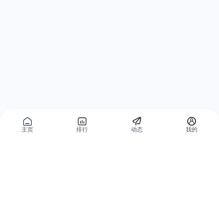
主页
排行
动态
我的
公域获客
私域复购
有赞碰碰贴
微信私域运营系统