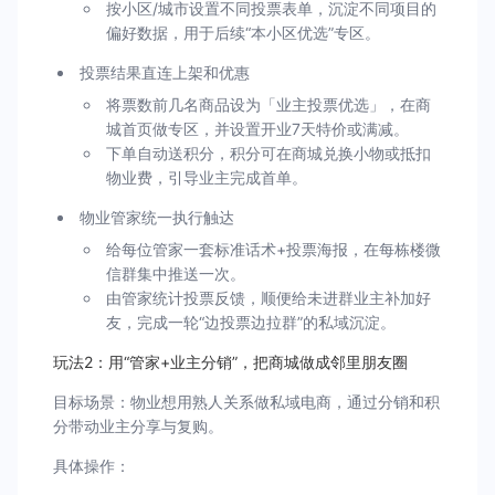
按小区/城市设置不同投票表单，沉淀不同项目的
偏好数据，用于后续“本小区优选”专区。
投票结果直连上架和优惠
将票数前几名商品设为「业主投票优选」，在商
城首页做专区，并设置开业7天特价或满减。
下单自动送积分，积分可在商城兑换小物或抵扣
物业费，引导业主完成首单。
物业管家统一执行触达
给每位管家一套标准话术+投票海报，在每栋楼微
信群集中推送一次。
由管家统计投票反馈，顺便给未进群业主补加好
友，完成一轮“边投票边拉群”的私域沉淀。
玩法2：用“管家+业主分销”，把商城做成邻里朋友圈
目标场景：物业想用熟人关系做私域电商，通过分销和积
分带动业主分享与复购。
具体操作：