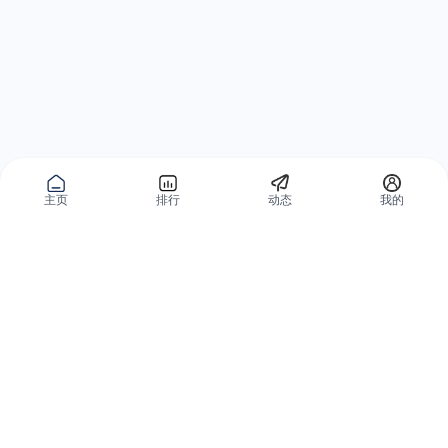
主页
排行
动态
我的
公域获客
私域复购
有赞碰碰贴
微信私域运营系统
爱逛爱打卡
智能客户运营系统
优质内容加热
营销自动化系统