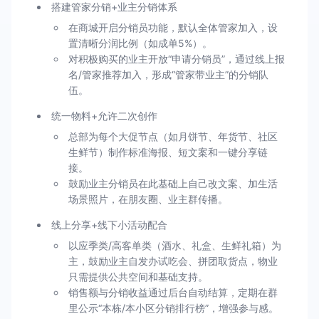
搭建管家分销+业主分销体系
在商城开启分销员功能，默认全体管家加入，设
置清晰分润比例（如成单5%）。
对积极购买的业主开放“申请分销员”，通过线上报
名/管家推荐加入，形成“管家带业主”的分销队
伍。
统一物料+允许二次创作
总部为每个大促节点（如月饼节、年货节、社区
生鲜节）制作标准海报、短文案和一键分享链
接。
鼓励业主分销员在此基础上自己改文案、加生活
场景照片，在朋友圈、业主群传播。
线上分享+线下小活动配合
以应季类/高客单类（酒水、礼盒、生鲜礼箱）为
主，鼓励业主自发办试吃会、拼团取货点，物业
只需提供公共空间和基础支持。
销售额与分销收益通过后台自动结算，定期在群
里公示“本栋/本小区分销排行榜”，增强参与感。