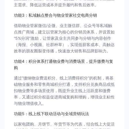
主需求、降低运营成本并提升履约和售后效率。
功能3：私域触点整合与物业管家社交电商分销
借助物业管家微信/企微、业主微信群、公众号等私域触
点推广商城，建立以管家为核心的分销员体系，并设置如
“5%分润”激励，让管家及业主共同参与分销与内容创作
（海报、小视频、社群种草），实现低获客成本、高触达
效率的朋友圈裂变传播，快速放大销售和品牌影响力。
功能4：积分体系打通物业费与消费场景，提升缴费与复
购
通过“缴纳物业费送积分、线上消费得积分”的机制，将基
础物业服务和零售商城积分打通，支持积分兑换商品或抵
扣物业费等多场景使用，既提升业主线上活跃度和缴费
率，又通过积分权益促进商城复购和增购，增强业主粘性
与物业增值收入。
功能5：线上线下联动活动与全域营销玩法
以家电团购、月饼节、年货节等为代表，结合线上大促活