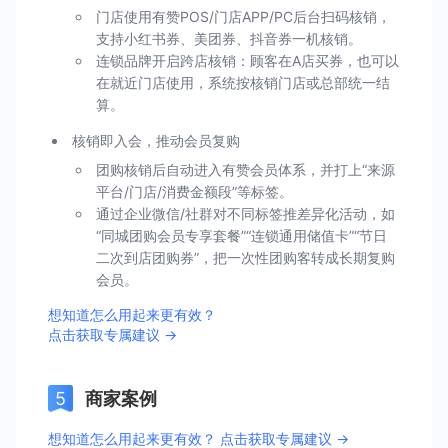
门店使用有赞POS/门店APP/PC后台扫码核销，
支持小红书券、美团券、抖音券一机核销。
连锁品牌开启跨店核销：顾客在A店买券，也可以
在就近门店使用，系统按核销门店或总部统一结
算。
核销即入会，推动会员复购
团购核销后自动进入有赞会员体系，并打上“来源
平台/门店/消费金额段”等标签。
通过企业微信/社群对不同标签推差异化活动，如
“同城团购会员专享套餐”“连锁通用储值卡”“节日
二次到店团购券”，把一次性团购客转成长期复购
会员。
想知道怎么用起来更有效？
点击获取专属建议 →
商家案例
想知道怎么用起来更有效？ 点击获取专属建议 →