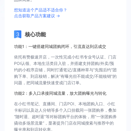
想知道这个产品适不适合你？
点击获取产品方案建议 →
核心功能
功能1：一键搭建同城团购闭环，引流直达到店成交
依托有赞极速开店，一次性完成小红书专业号认证、门店
POI认领、本地生活类目入驻，并搭建支持团购/外卖/预
约的小程序店铺，同时打通笔记/直播种草与“先囤后约”团
购下单、到店核销，解决“有曝光但不能成交/不能核销”的
问题，把同城流量快速变成门店订单。
功能2：多入口承接同城流量，放大团购曝光与转化
在小红书笔记、直播间、门店POI、本地团购入口、小红
卡标识以及达人分销等多个入口挂载同一张团购券，叠加
“随时退、超时退”等对标团购平台的体验，用“一张团购券
撬动多场景流量”，显著提升门店在同城搜索与推荐中的
曝光率和到店转化率。