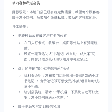
草内容和私域会员
目标场景：本地门店已经有稳定到店量，希望每个顾客都
顺手发小红书、顺带加企微进私域，带动内容种草闭环。
具体操作：
把碰碰贴放在最容易打卡的位置
在门头打卡点、收银台、桌面等处贴上有赞碰碰
贴。
设置一碰直达“小红书笔记+AI自动生成文案”页
面，顾客只需选几张现场照片即可发笔记。
设计简单的“发小红书领福利”活动
福利页说明：发布带门店环境图+关联POI的小红
书笔记 → 出示笔记即可领饮品/小菜/项目加时/儿
童小礼物。
培训店员统一话术：“手机碰一下系统自动写好文
案，发小红书就送××优惠。”
顺手把顾客沉淀到微信私域