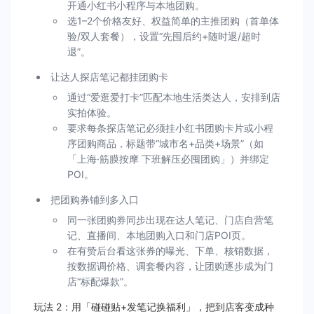
开通小红书小程序与本地团购。
选1–2个价格友好、权益简单的主推团购（首单体
验/双人套餐），设置“先囤后约+随时退/超时
退”。
让达人探店笔记都挂团购卡
通过“爱逛爱打卡”匹配本地生活类达人，安排到店
实拍体验。
要求每条探店笔记必须挂小红书团购卡片或小程
序团购商品，标题带“城市名+品类+场景”（如
「上海·筋膜按摩 下班解压必囤团购」）并绑定
POI。
把团购券铺到多入口
同一张团购券同步出现在达人笔记、门店自营笔
记、直播间、本地团购入口和门店POI页。
在有赞后台看这张券的曝光、下单、核销数据，
按数据调价格、调套餐内容，让团购逐步成为门
店“标配爆款”。
玩法 2：用「碰碰贴+发笔记换福利」，把到店客变成种