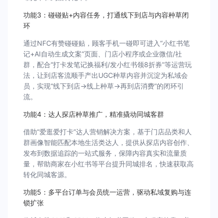
功能3：碰碰贴+内容任务，打通线下到店与内容种草闭
环
通过NFC有赞碰碰贴，顾客手机一碰即可进入“小红书笔
记+AI自动生成文案”页面、门店小程序或企业微信/社
群，配合“打卡发笔记换福利/发小红书领8折券”等运营玩
法，让到店客流顺手产出UGC种草内容并沉淀为私域会
员，实现“线下到店→线上种草→再到店消费”的闭环引
流。
功能4：达人探店种草推广，精准撬动同城客群
借助“爱逛爱打卡”达人营销解决方案，基于门店品类和人
群画像智能匹配本地生活类达人，提供从探店内容创作、
发布到数据追踪的一站式服务，保障内容真实和流量质
量，帮助商家在小红书等平台提升同城排名，快速获取高
转化同城客源。
功能5：多平台订单与会员统一运营，驱动私域复购与连
锁扩张