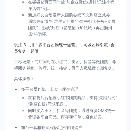
在碰碰贴页面同时放“加企业微信/进群/关注小程
序店铺”入口。
新加好友自动发新人团购券或下次到店立减券，
后续在企微/社群里定期推“小红书打卡任务+专属
团购”，形成“到店→发笔记→加私域→再团购到
店”的闭环。
玩法 3：用「多平台团购统一运营」，同城团购引流+会
员复购一起做
目标场景：门店同时在小红书、美团、抖音等做团购，希
望团购券统一管理、统一核销，再导入私域做长期复购。
具体操作：
多平台团购统一上架与库存管理
在有赞后台配置小红书团购商品，支持“先囤后约”
“到店自提/同城配送”。
同时接入美团、抖音等团购，通过有赞OMS统一
管理各平台商品、库存和订单，避免超卖。
前台一套核销流程搞定所有团购券