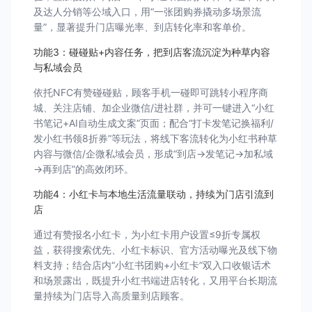
及达人分销等公域入口，用“一张团购券撬动多场景流
量”，显著提升门店曝光率、到店转化率和客单价。
功能3：碰碰贴+内容任务，把到店客流沉淀为种草内容
与私域会员
依托NFC有赞碰碰贴，顾客手机一碰即可跳转小程序商
城、关注店铺、加企业微信/进社群，并可一键进入“小红
书笔记+AI自动生成文案”页面；配合“打卡发笔记换福利/
发小红书领8折券”等玩法，将线下客流转化为小红书种草
内容与微信/企微私域会员，形成“到店→发笔记→加私域
→再到店”的高效闭环。
功能4：小红卡与本地生活流量联动，持续为门店引流到
店
通过有赞报名小红卡，为小红卡用户设置≤9折专属权
益，获得搜索优先、小红卡标识、官方活动曝光及线下物
料支持；结合店内“小红书团购+小红卡”双入口收银话术
和场景露出，既提升小红书端进店转化，又用平台长期流
量持续为门店导入高质量到店顾客。