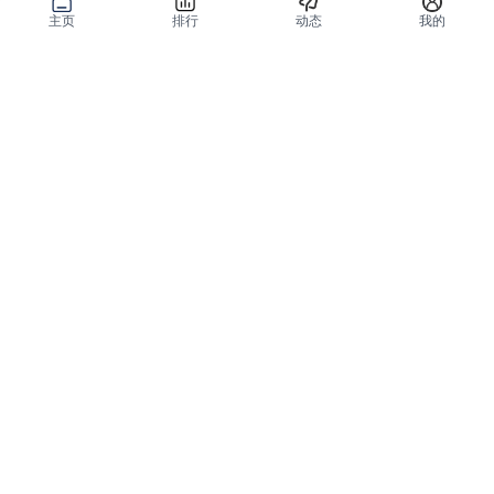
主页
排行
动态
我的
公域获客
私域复购
有赞碰碰贴
微信私域运营系统
爱逛爱打卡
智能客户运营系统
优质内容加热
营销自动化系统
有赞广告投放
智能导购系统
小红书解决方案
品牌旗舰解决方案
微信小店解决方案
小程序解决方案
全网外卖解决方案
会员分销解决方案
分销平台和群团购
私域直播解决方案
全渠道销售
智能升级