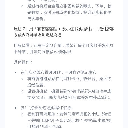
通过有赞后台查看这张团购券的曝光、下单、核
销数据，及时调价或优化权益，提升到店转化率
与客单价。
玩法 2：用「有赞碰碰贴 + 发小红书换福利」，把到店客
变成内容种草者和私域会员
目标场景：已有一定到店量，希望让每个顾客顺手发小红
书种草，并沉淀到微信/企微私域。
具体操作：
在门店动线布置碰碰贴，一碰直达笔记发布
将有赞碰碰贴贴在门口打卡点、收银台、桌面等
必经位置。
设置碰碰贴一碰跳转到“小红书笔记+AI自动生成
文案”页面，顾客几秒即可生成并发布种草笔记。
设计“打卡发笔记换福利”任务
福利页写清规则：发带门店环境图的小红书笔记
+ 关联门店POI → 出示笔记即可领饮品/小菜/项
目加时/儿童小礼物。