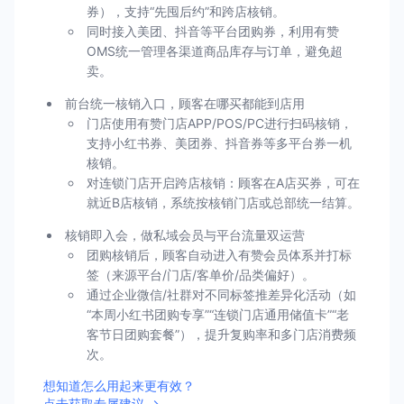
券），支持“先囤后约”和跨店核销。
同时接入美团、抖音等平台团购券，利用有赞
OMS统一管理各渠道商品库存与订单，避免超
卖。
前台统一核销入口，顾客在哪买都能到店用
门店使用有赞门店APP/POS/PC进行扫码核销，
支持小红书券、美团券、抖音券等多平台券一机
核销。
对连锁门店开启跨店核销：顾客在A店买券，可在
就近B店核销，系统按核销门店或总部统一结算。
核销即入会，做私域会员与平台流量双运营
团购核销后，顾客自动进入有赞会员体系并打标
签（来源平台/门店/客单价/品类偏好）。
通过企业微信/社群对不同标签推差异化活动（如
“本周小红书团购专享”“连锁门店通用储值卡”“老
客节日团购套餐”），提升复购率和多门店消费频
次。
想知道怎么用起来更有效？
点击获取专属建议 →