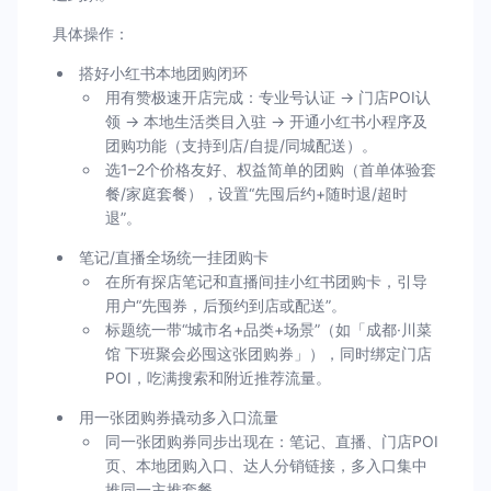
具体操作：
搭好小红书本地团购闭环
用有赞极速开店完成：专业号认证 → 门店POI认
领 → 本地生活类目入驻 → 开通小红书小程序及
团购功能（支持到店/自提/同城配送）。
选1–2个价格友好、权益简单的团购（首单体验套
餐/家庭套餐），设置“先囤后约+随时退/超时
退”。
笔记/直播全场统一挂团购卡
在所有探店笔记和直播间挂小红书团购卡，引导
用户“先囤券，后预约到店或配送”。
标题统一带“城市名+品类+场景”（如「成都·川菜
馆 下班聚会必囤这张团购券」），同时绑定门店
POI，吃满搜索和附近推荐流量。
用一张团购券撬动多入口流量
同一张团购券同步出现在：笔记、直播、门店POI
页、本地团购入口、达人分销链接，多入口集中
推同一主推套餐。