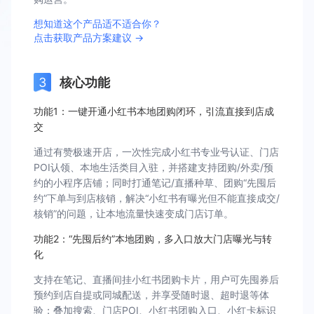
想知道这个产品适不适合你？
点击获取产品方案建议 →
核心功能
功能1：一键开通小红书本地团购闭环，引流直接到店成
交
通过有赞极速开店，一次性完成小红书专业号认证、门店
POI认领、本地生活类目入驻，并搭建支持团购/外卖/预
约的小程序店铺；同时打通笔记/直播种草、团购“先囤后
约”下单与到店核销，解决“小红书有曝光但不能直接成交/
核销”的问题，让本地流量快速变成门店订单。
功能2：“先囤后约”本地团购，多入口放大门店曝光与转
化
支持在笔记、直播间挂小红书团购卡片，用户可先囤券后
预约到店自提或同城配送，并享受随时退、超时退等体
验；叠加搜索、门店POI、小红书团购入口、小红卡标识