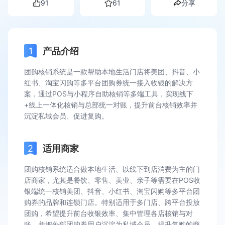
91
61
分享
产品介绍
团购核销系统是一款帮助本地生活门店将美团、抖音、小
红书、淘宝闪购等多平台团购券统一接入收银的解决方
案，通过POS与小程序自助核销等多端工具，实现线下
+线上一体化核销与总部统一对账，提升前台核销效率并
沉淀私域会员、促进复购。
适用商家
团购核销系统适合做本地生活、以线下到店消费为主的门
店商家，尤其是餐饮、零售、美业、亲子等需要在POS收
银端统一核销美团、抖音、小红书、淘宝闪购等多平台团
购券的品牌和连锁门店。特别适用于多门店、跨平台投放
团购，希望提升前台收银效率、集中管理各店核销与对
账，并把外部团购券用户沉淀为私域会员、提升复购的商