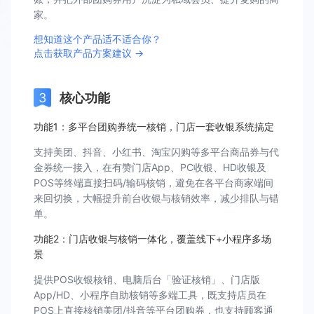
家。
想知道这个产品适不适合你？
点击获取产品方案建议 →
核心功能
功能1：多平台团购券统一核销，门店一套收银系统搞定
支持美团、抖音、小红书、淘宝闪购等多平台商品券与代
金券统一接入，在有赞门店App、PC收银、HD收银及
POS等终端直接扫码/输码核销，避免在各平台商家端间
来回切换，大幅提升前台收银与核销效率，减少排队与错
单。
功能2：门店收银与核销一体化，覆盖线下+小程序多场
景
提供POS收银核销、电脑后台「验证核销」、门店版
App/HD、小程序自助核销等多端工具，既支持店员在
POS上直接核销美团/抖音等平台团购券，也支持顾客通