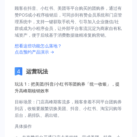
顾客在抖音、小红书、美团等平台购买的团购券，通过有
赞POS或小程序核销后，可同步到有赞会员系统和门店管
理系统中，支持一键获取手机号、引导加入企业微信/社
群或成为小程序会员，让外部平台客流沉淀为商家自有私
域资产，便于后续基于消费数据做精准复购营销。
想看这些功能怎么落地？
点击预约产品演示 →
运营玩法
玩法 1：把美团/抖音/小红书等团购券「统一收银」，提
升高峰期核销效率
目标场景：门店高峰期客流多，顾客拿着不同平台团购券
到店，收银要频繁切换美团、抖音、小红书、淘宝闪购等
后台，易排队、易出错。
具体操作