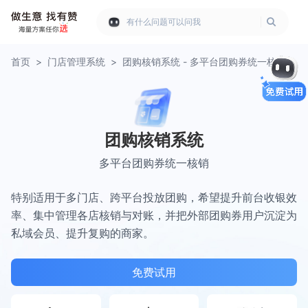
有什么问题可以问我
首页
>
门店管理系统
>
团购核销系统 - 多平台团购券统一核销
团购核销系统
多平台团购券统一核销
特别适用于多门店、跨平台投放团购，希望提升前台收银效
率、集中管理各店核销与对账，并把外部团购券用户沉淀为
私域会员、提升复购的商家。
免费试用