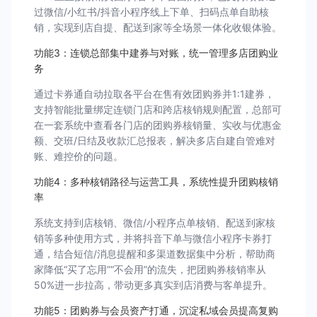
过微信/小红书/抖音小程序线上下单、扫码点单自助核
销，实现到店自提、配送到家等全场景一体化收银体验。
功能3：连锁总部集中建券与对账，统一管理多店团购业
务
通过卡券通自动拉取各平台在售有效团购券并1:1建券，
支持智能批量绑定连锁门店和跨店核销规则配置，总部可
在一套系统中查看各门店的团购券核销量、实收与优惠金
额、交班/日结及收款汇总报表，解决多店自建自管难对
账、难控价的问题。
功能4：多种核销路径与运营工具，系统性提升团购核销
率
系统支持到店核销、微信/小程序点单核销、配送到家核
销等多种使用方式，并将抖音下单与微信小程序卡券打
通，结合短信/消息提醒和多渠道数据集中分析，帮助商
家降低“买了忘用”“不会用”的流失，把团购券核销率从
50%进一步拉高，带动更多真实到店消费与客单提升。
功能5：团购券与会员资产打通，沉淀私域会员提高复购