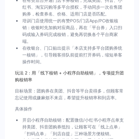
在有赞后台开通门店卡券核销，完成美团、抖音、小
红书、淘宝闪购等多平台授权，手动同步一次在售团
购券，检查券名、价格、适用门店是否匹配。
培训门店使用统一的有赞POS/门店App/PC收银核
销：收银时先加购对应商品，再在「平台券」入口扫
码或输入券码完成核销，避免再切换各个平台商家
端。
在收银台、门口贴出提示「本店支持多平台团购券统
一核销」，引导顾客排队前提前打开券码，缩短单客
操作时间。
玩法 2：用「线下核销 + 小程序自助核销」，专项提升团
购核销率
目标场景：团购券在美团、抖音等平台卖得多，但顾客常
忘记使用或嫌麻烦不来店，希望提升核销率和到店率。
具体操作
开启小程序自助核销：配置微信/小红书小程序点单支
持美团、抖音团购券抵扣，让顾客可在「线上点单」
「扫码点单」「到店自提」三种场景方便核销。