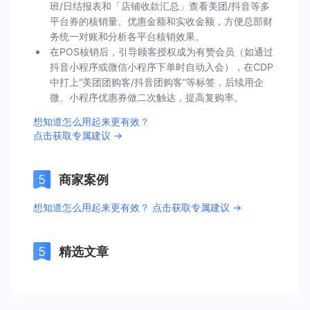
班/日结报表和「店铺收款汇总」查看美团/抖音等多
平台券的核销量、优惠金额和实收金额，方便总部财
务统一对账和分析各平台核销效果。
在POS核销后，引导顾客授权成为有赞会员（如通过
抖音小程序或微信小程序下单时自动入会），在CDP
中打上“美团团购客/抖音团购客”等标签，后续用企
微、小程序优惠券做二次触达，提高复购率。
想知道怎么用起来更有效？
点击获取专属建议 →
商家案例
想知道怎么用起来更有效？ 点击获取专属建议 →
精选文章