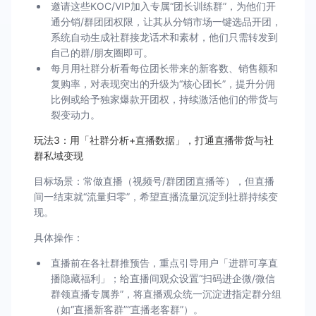
邀请这些KOC/VIP加入专属“团长训练群”，为他们开
通分销/群团团权限，让其从分销市场一键选品开团，
系统自动生成社群接龙话术和素材，他们只需转发到
自己的群/朋友圈即可。
每月用社群分析看每位团长带来的新客数、销售额和
复购率，对表现突出的升级为“核心团长”，提升分佣
比例或给予独家爆款开团权，持续激活他们的带货与
裂变动力。
玩法3：用「社群分析+直播数据」，打通直播带货与社
群私域变现
目标场景：常做直播（视频号/群团团直播等），但直播
间一结束就“流量归零”，希望直播流量沉淀到社群持续变
现。
具体操作：
直播前在各社群推预告，重点引导用户「进群可享直
播隐藏福利」；给直播间观众设置“扫码进企微/微信
群领直播专属券”，将直播观众统一沉淀进指定群分组
（如“直播新客群”“直播老客群”）。