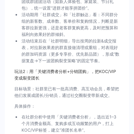
团或群团团活动（如新人体验包、家庭装、节日礼
包），统一设置“进群才能享拼团价”。
活动期用「社群成交」和「社群触达」看：不同群分
组的新客数、成单数、客单价和复购情况，判断是新
客群拉新更强，还是老客群复购更高，及时把预算和
福利向效果好的群倾斜。
活动结束后在「社群明细」导出按周的拉新&成交报
表，对拉新效果差的群直接做清理或重组，对表现好
的群加码资源（更多专享价、优先新品团），形成“数
据复盘→下一波团购裂变策略”的固定节奏。
玩法2：用「关键消费者分析+分销团购」，把KOC/VIP
变成裂变团长
目标场景：社群里已有一批高消费、高互动会员，希望把
他们发展成团长/分销员，通过社交圈裂变带新成交。
具体操作：
在社群分析中使用「关键消费者分析」，选出近1–3
个月消费金额高、复购多或互动频繁的用户，打上
KOC/VIP标签，建立“准团长名单”。