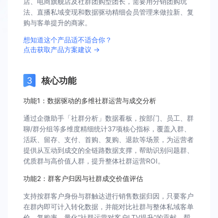
店、电商旗舰店及社群团购型团长，需要用分销团购玩
法、直播私域变现和数据驱动精细会员管理来做拉新、复
购与客单提升的商家。
想知道这个产品适不适合你？
点击获取产品方案建议 →
核心功能
功能1：数据驱动的多维社群运营与成交分析
通过企微助手「社群分析」数据看板，按部门、员工、群
聊/群分组等多维度精细统计37项核心指标，覆盖入群、
活跃、留存、支付、首购、复购、退款等场景，为运营者
提供从互动到成交的全链路数据支撑，帮助识别问题群、
优质群与高价值人群，提升整体社群运营ROI。
功能2：群客户归因与社群成交价值评估
支持按群客户身份与群触达进行销售数据归因，只要客户
在群内即可计入转化数据，并能对比社群与整体私域客单
价、复购率，量化“社群运营对客户LTV提升”的贡献，帮