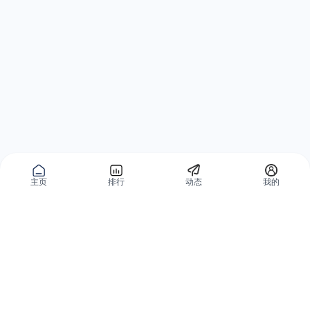
主页
排行
动态
我的
公域获客
私域复购
有赞碰碰贴
微信私域运营系统