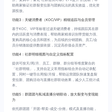
助商家验证社群裂变拉新与团购玩法的真实效益，优化资
源投放。
功能3：关键消费者（KOC/VIP）精细追踪与会员管理
基于KOC、VIP等标签过滤关键消费者，持续跟踪其在群
内的活跃度与消费表现，帮助商家精准识别带货能力强、
复购高的核心会员和团长，为后续的分销团购、员工/会
员分销激励提供数据依据，沉淀高价值会员资产。
功能4：社群明细视图与自定义指标配置
提供可按天/周/月、员工、群聊、群分组等维度聚合的
「社群明细」，支持自定义常用指标组合并自动记录配
置，同时一键导出周报/月报，帮助运营团队快速复盘裂
变拉新、团购活动与直播社群联动效果，减少人工统计成
本。
功能5：群团团与私域直播分销联动，放大裂变与变现能
力
依托群团团「开团-帮卖-成交-分佣」模式及直播功能，