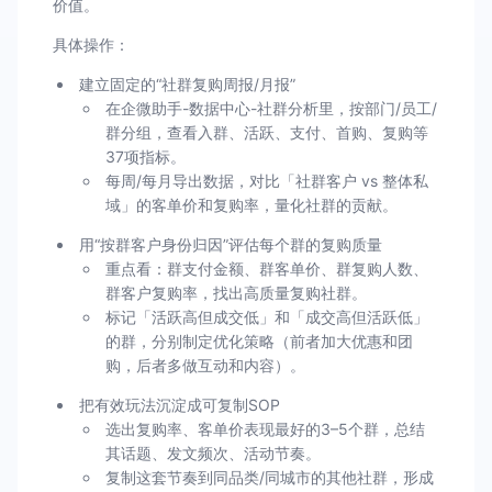
价值。
具体操作：
建立固定的“社群复购周报/月报”
在企微助手-数据中心-社群分析里，按部门/员工/
群分组，查看入群、活跃、支付、首购、复购等
37项指标。
每周/每月导出数据，对比「社群客户 vs 整体私
域」的客单价和复购率，量化社群的贡献。
用“按群客户身份归因”评估每个群的复购质量
重点看：群支付金额、群客单价、群复购人数、
群客户复购率，找出高质量复购社群。
标记「活跃高但成交低」和「成交高但活跃低」
的群，分别制定优化策略（前者加大优惠和团
购，后者多做互动和内容）。
把有效玩法沉淀成可复制SOP
选出复购率、客单价表现最好的3–5个群，总结
其话题、发文频次、活动节奏。
复制这套节奏到同品类/同城市的其他社群，形成