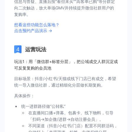
信息与答疑、直播后按“看但未买”“高客单已购”等分群定
向二次触达，放大单场GMV并持续提升微信社群用户的
复购率。
想看这些功能怎么落地？
点击预约产品演示 →
运营玩法
玩法1：用「微信群+标签分层」，把公域成交人群沉淀成
可反复复购的会员池
目标场景：抖音/小红书/天猫或线下门店已有成交，希望
统一导入微信社群，通过精细化分层做长期复购。
具体操作：
统一进群路径做“公转私”
在直播间口播+弹幕、包裹卡、线下物料，引导
「扫码→加企微/进群→自动注册会员」。
不同渠道（抖音/小红书/门店）配置不同群活码，