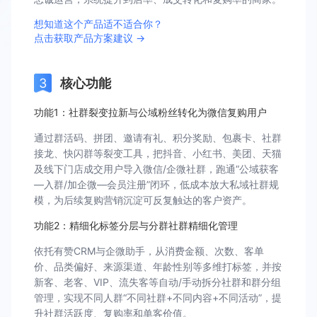
想知道这个产品适不适合你？
点击获取产品方案建议 →
核心功能
功能1：社群裂变拉新与公域粉丝转化为微信复购用户
通过群活码、拼团、邀请有礼、积分奖励、包裹卡、社群
接龙、快闪群等裂变工具，把抖音、小红书、美团、天猫
及线下门店成交用户导入微信/企微社群，跑通“公域获客
—入群/加企微—会员注册”闭环，低成本放大私域社群规
模，为后续复购营销沉淀可反复触达的客户资产。
功能2：精细化标签分层与分群社群精细化管理
依托有赞CRM与企微助手，从消费金额、次数、客单
价、品类偏好、来源渠道、年龄性别等多维打标签，并按
新客、老客、VIP、流失客等自动/手动拆分社群和群分组
管理，实现不同人群“不同社群+不同内容+不同活动”，提
升社群活跃度、复购率和单客价值。