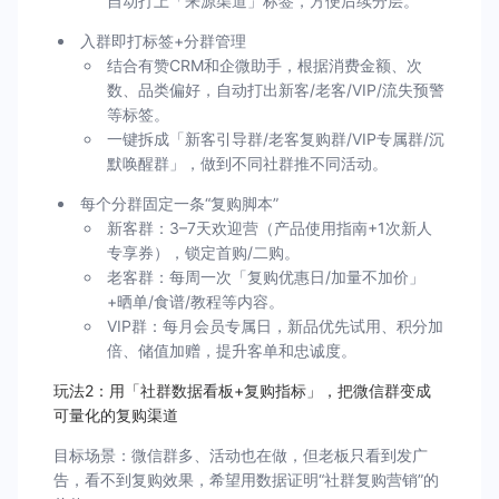
自动打上「来源渠道」标签，方便后续分层。
入群即打标签+分群管理
结合有赞CRM和企微助手，根据消费金额、次
数、品类偏好，自动打出新客/老客/VIP/流失预警
等标签。
一键拆成「新客引导群/老客复购群/VIP专属群/沉
默唤醒群」，做到不同社群推不同活动。
每个分群固定一条“复购脚本”
新客群：3–7天欢迎营（产品使用指南+1次新人
专享券），锁定首购/二购。
老客群：每周一次「复购优惠日/加量不加价」
+晒单/食谱/教程等内容。
VIP群：每月会员专属日，新品优先试用、积分加
倍、储值加赠，提升客单和忠诚度。
玩法2：用「社群数据看板+复购指标」，把微信群变成
可量化的复购渠道
目标场景：微信群多、活动也在做，但老板只看到发广
告，看不到复购效果，希望用数据证明“社群复购营销”的