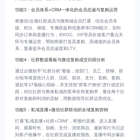
功能3：会员体系+CRM一体化的会员忠诚与复购运营
将微信/企微社群成员与微商城会员打通，结合会员等
级、积分、储值、专属权益和优惠券等CRM能力，实时
同步订单和直播行为，对KOC、VIP等高价值客户重点关
怀与专属运营，帮助商家打造高复购、高储值的会员体
系，显著提升会员忠诚度和LTV。
功能4：社群数据看板与微信复购成交归因分析
通过企微助手“社群分析”看板，按部门、员工、群聊、群
分组等维度统计入群、活跃、留存、支付、首购、复购、
退款等37项核心指标，并支持按“群客户身份”进行成交归
因，对比社群与整体私域的客单价和复购率，量化每个社
群对复购和利润的贡献，用数据指导社群运营优化。
功能5：私域直播+微信社群联动的全域复购营销
打通“私域直播+社群+CRM”，将预约直播、进入直播
间、观看时长、加购、支付、浏览商品、邀新等行为沉淀
到客户画像中，在社群完成直播前预热、直播中同步爆款