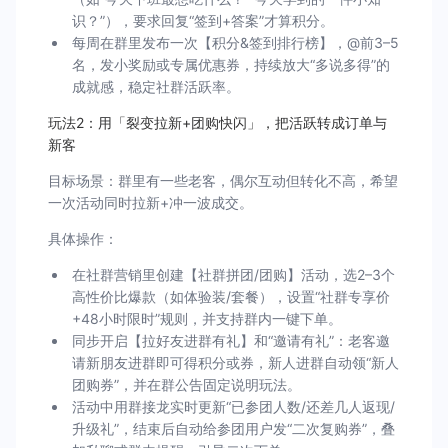
识？”），要求回复“签到+答案”才算积分。
每周在群里发布一次【积分&签到排行榜】，@前3–5
名，发小奖励或专属优惠券，持续放大“多说多得”的
成就感，稳定社群活跃率。
玩法2：用「裂变拉新+团购快闪」，把活跃转成订单与
新客
目标场景：群里有一些老客，偶尔互动但转化不高，希望
一次活动同时拉新+冲一波成交。
具体操作：
在社群营销里创建【社群拼团/团购】活动，选2–3个
高性价比爆款（如体验装/套餐），设置“社群专享价
+48小时限时”规则，并支持群内一键下单。
同步开启【拉好友进群有礼】和“邀请有礼”：老客邀
请新朋友进群即可得积分或券，新人进群自动领“新人
团购券”，并在群公告固定说明玩法。
活动中用群接龙实时更新“已参团人数/还差几人返现/
升级礼”，结束后自动给参团用户发“二次复购券”，叠