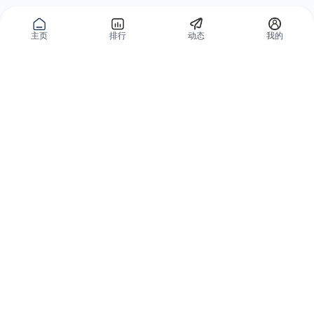
主页
排行
动态
我的
公域获客
私域复购
有赞碰碰贴
微信私域运营系统
爱逛爱打卡
智能客户运营系统
优质内容加热
营销自动化系统
有赞广告投放
智能导购系统
小红书解决方案
品牌旗舰解决方案
微信小店解决方案
小程序解决方案
全网外卖解决方案
会员分销解决方案
分销平台和群团购
私域直播解决方案