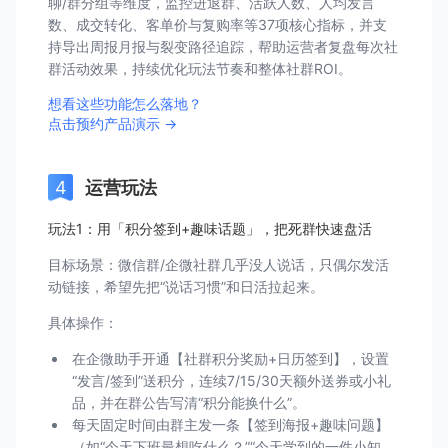
聊/群分组等维度，监控进退群、活跃人数、人均发言
数、成交转化、客单价与复购率等37项核心指标，并支
持导出周报月报与裂变路径追踪，帮助运营者复盘每次社
群活动效果，持续优化玩法节奏和整体社群ROI。
想看这些功能怎么落地？
点击预约产品演示 →
运营玩法
玩法1：用「积分签到+趣味话题」，把死群快速盘活
目标场景：微信群/企微社群几乎没人说话，只偶尔发活
动链接，希望先把“说话习惯”和日活拉起来。
具体操作：
在企微助手开通【社群积分奖励+日历签到】，设置
“发言/签到”送积分，连续7/15/30天额外送券或小礼
品，并在群公告写清“积分能换什么”。
每天固定时间由群主发一条【签到海报+趣味问题】
（如“今天下班最想吃什么？”“今天学到的一件小知