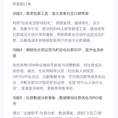
和复购订单。
功能3：裂变拉新工具，放大老客社交口碑带新
利用“拉好友进群得好礼”、拼团返现、邀请有礼、瓜分
券、包裹卡引流、群活码扫码入群等裂变工具，撬动现有
社群成员主动分享和邀新，帮助商家在活动中边促活边扩
群，以极低成本持续获取新用户并放大社群规模。
功能4：精细化分层运营与栏目化社群SOP，提升会员价
值
依托有赞CRM和企微助手标签与消费数据，对社群成员
按价值、频次、生命周期等分层，结合新人训练营、
VIP/SVIP会员日、沉默唤醒专场、节日快闪群等差异化玩
法，并配合群SOP固定栏目运营，实现“对什么人说什么
话”，显著提升粘性、复购率和客单价。
功能5：社群数据分析看板，数据驱动社群优化与ROI提
升
通过「企微助手-社群分析」数据看板，按部门/员工/群