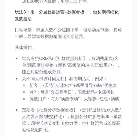
加私聊或群内提醒，引导二次下单。
玩法3：用「分层社群运营+数据看板」，做长期精细化
复购盘活
目标场景：群里人数不少也能下单，但活动无节奏、复购
一般，希望靠数据做精细化长期运营。
具体操作：
结合有赞CRM和【社群数据分析】，按消费频次/客
单/活跃度打标签（新客/高频复购/VIP/沉默用户），
建立对应分组或分群。
为不同人群设计固定栏目和周期活动，例如：
新客：7天“新人训练营”+新手引导+基础优惠券
VIP：每月“会员尊享日”，限量新品+专属折扣
沉默用户：每月“唤醒专场”，大额券+红包+抽奖
定期看【社群分析数据看板】（进群/退群/活跃人数/
人均发言数/成交转化），根据各分层参与率和下单数
据，调整活动节奏和奖励力度，把社群运营成长期高
粘性私域阵地。