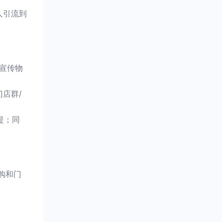
人引流到
宣传物
店群/
提；同
购和门