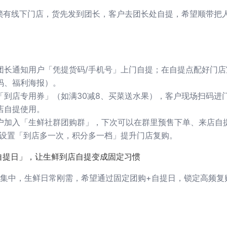
锁有线下门店，货先发到团长，客户去团长处自提，希望顺带把
团长通知用户「凭提货码/手机号」上门自提；在自提点配好门店
码、福利海报）。
「到店专用券」（如满30减8、买菜送水果），客户现场扫码进门
店自提使用。
户加入「生鲜社群团购群」，下次可以在群里预售下单、来店自
，设置「到店多一次，积分多一档」提升门店复购。
自提日」，让生鲜到店自提变成固定习惯
集中，生鲜日常刚需，希望通过固定团购+自提日，锁定高频复