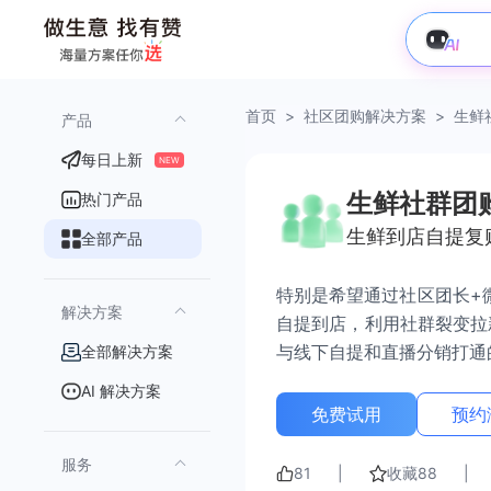
首页
>
社区团购解决方案
>
生鲜
产品
每日上新
NEW
生鲜社群团
热门产品
生鲜到店自提复
全部产品
特别是希望通过社区团长+
解决方案
自提到店，利用社群裂变拉
与线下自提和直播分销打通
全部解决方案
AI 解决方案
免费试用
预约
服务
81
|
收藏
88
|