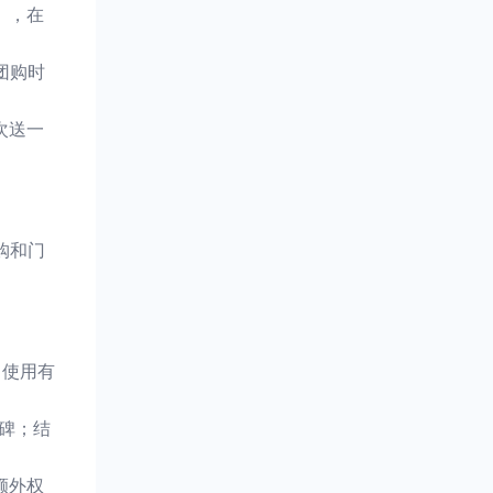
」，在
团购时
次送一
购和门
；使用有
碑；结
额外权