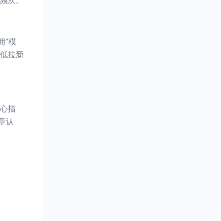
频次。
佣”模
低拉新
心指
章认