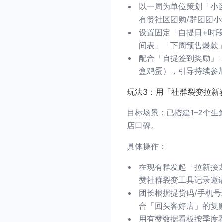
以一周为单位策划「小
有赞社区团购/群团团小
设置固定「自提日+时
间表」「下周预售爆款
配合「自提签到奖励」
盒鸡蛋），引导持续参
玩法3：用「社群裂变拉新
目标场景：已搭建1–2个
店口碑。
具体操作：
在现有群发起「拉新接
赞社群裂变工具记录邀
团长根据提货码/手机
合「回头客好店」的复
用有赞数据看板按季度