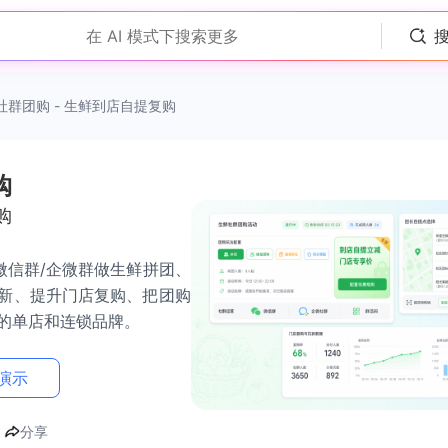
在 AI 模式下搜索更多
社群团购 - 生鲜到店自提复购
购
购
微信群/企微群做生鲜拼团、
新、提升门店复购、把团购
的单店和连锁品牌。
演示
分享