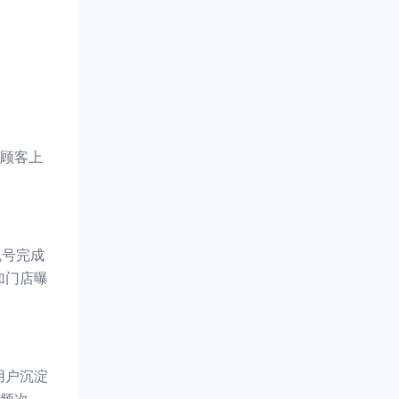
顾客上
机号完成
加门店曝
用户沉淀