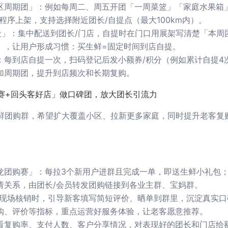
区周期团」：例如每周二、周五开团「一周菜篮」「家庭水果箱
程序上架，支持选择附近团长/自提点（最大100km内）。
段」：集中配送到团长/门店，自提时在门口用展架写清楚「本周
」，让用户形成习惯：买生鲜=固定时间到店自提。
：每到店自提一次，扫码登记后发小额券/积分（例如累计自提4
加周期团，提升到店频次和长期复购。
赛+回头客好店」做口碑团，放大团长引流力
生鲜团购群，希望扩大覆盖小区、拉新更多家庭，同时提升老客复
龙团购赛」：每拉3个新用户进群且完成一单，即送生鲜小礼包
请关系，由团长/会员转发团购链接到各业主群、宝妈群。
号现场核销时，引导新客填写简短评价、晒单到群里，沉淀真实口
购、评价等指标，重点运营好服务体验，让老客愿意推荐。
看复购率、支付人数、客户分享情况，对表现好的团长和门店给