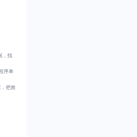
况，找
程序单
案，把效