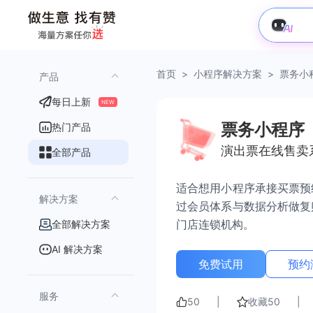
首页
>
小程序解决方案
>
票务小
产品
每日上新
NEW
票务小程序
热门产品
演出票在线售卖
全部产品
适合想用小程序承接买票预
解决方案
过会员体系与数据分析做复
门店连锁机构。
全部解决方案
AI 解决方案
免费试用
预约
服务
50
|
收藏
50
|