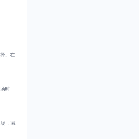
择、在
场时
入场，减