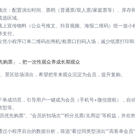
场次：配置演出时间、票档（普通票/双人票/家庭票等）、库存
或选区域。
线上宣传物料（公众号推文、抖音视频、海报二维码）统一放小
单支付。
众凭小程序订单二维码在闸机/检票口扫码入场，减少纸票打印和
优先购票」，把一次性观众养成长期观众
、景区驻场演出，希望把常来观众沉淀为会员，提升复购。
下单成功页，引导用户一键成为会员（手机号+微信授权），自
类型等。
员优先购票”、“会员折扣场次”“积分兑票/兑周边”等权益，并在
过小程序后台的数据分析，筛选“看过同类型演出”“高客单会员