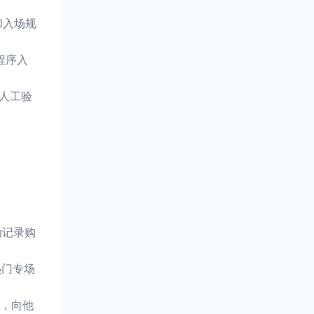
和入场规
程序入
人工验
动记录购
热门专场
”，向他