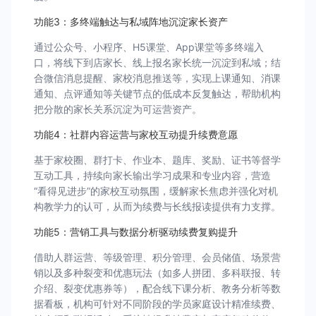
功能3：多终端触达与私域阵地沉淀家长资产
通过公众号、小程序、H5课堂、App课堂等多终端入
口，将线下到店家长、线上报名家长统一沉淀到私域；结
合微信消息提醒、家校消息推送等，实现上课通知、消课
通知、点评通知等关键节点的低成本反复触达，帮助机构
把分散的家长关系沉淀为可运营资产。
功能4：社群内容运营与家校互动提升续费意愿
基于家校圈、群打卡、作业本、题库、奖励、证书等督学
互动工具，持续向家长输出学习成果和专业内容，营造
“看得见进步”的家校互动氛围，缓解家长焦虑并强化对机
构教学力的认可，从而为续费与长线报读提供有力支撑。
功能5：营销工具与数据分析驱动续费复购提升
借助人群运营、等级管理、积分管理、会员储值、场景营
销以及多种裂变和优惠玩法（如多人拼团、多科联报、转
介绍、裂变优惠券等），配合线下课分析、教务分析等数
据看板，机构可针对不同阶段的学员家庭设计精准续费、