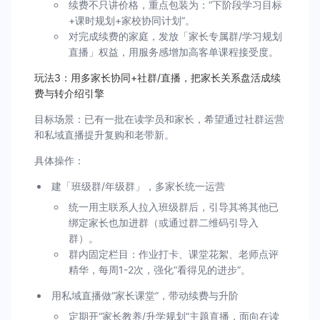
续费不只讲价格，重点包装为：“下阶段学习目标
+课时规划+家校协同计划”。
对完成续费的家庭，发放「家长专属群/学习规划
直播」权益，用服务感增加高客单课程接受度。
玩法3：用多家长协同+社群/直播，把家长关系盘活成续
费与转介绍引擎
目标场景：已有一批在读学员和家长，希望通过社群运营
和私域直播提升复购和老带新。
具体操作：
建「班级群/年级群」，多家长统一运营
统一用主联系人拉入班级群后，引导其将其他已
绑定家长也加进群（或通过群二维码引导入
群）。
群内固定栏目：作业打卡、课堂花絮、老师点评
精华，每周1-2次，强化“看得见的进步”。
用私域直播做“家长课堂”，带动续费与升阶
定期开“家长教养/升学规划”主题直播，面向在读