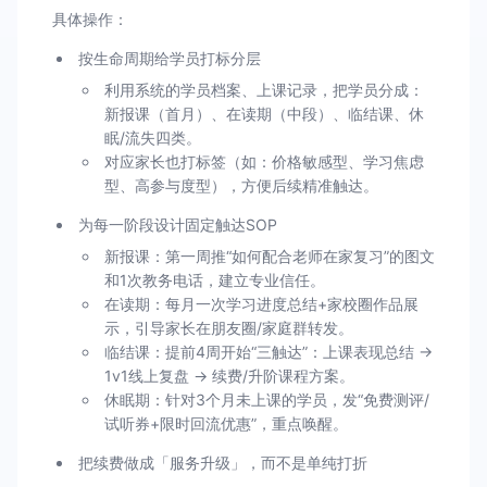
具体操作：
按生命周期给学员打标分层
利用系统的学员档案、上课记录，把学员分成：
新报课（首月）、在读期（中段）、临结课、休
眠/流失四类。
对应家长也打标签（如：价格敏感型、学习焦虑
型、高参与度型），方便后续精准触达。
为每一阶段设计固定触达SOP
新报课：第一周推“如何配合老师在家复习”的图文
和1次教务电话，建立专业信任。
在读期：每月一次学习进度总结+家校圈作品展
示，引导家长在朋友圈/家庭群转发。
临结课：提前4周开始“三触达”：上课表现总结 →
1v1线上复盘 → 续费/升阶课程方案。
休眠期：针对3个月未上课的学员，发“免费测评/
试听券+限时回流优惠”，重点唤醒。
把续费做成「服务升级」，而不是单纯打折