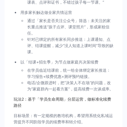
课表、点评和证书，不错过孩子每一节课。”
用多家长触达做全家共情运营
通过「家长是否关注公众号」筛选：未关注的家
长重点推送“孩子点评、课堂照片”，形成家校信
任。
针对已绑定的所有家长同步推送：上课通知、点
评、结课提醒，减少“没人知道上课时间”导致的缺
课。
以「结课+招生季」为节点做家庭共决策续费
在学员临近结课前，统一给全体绑定家长推送：
学习报告+续费优惠+测评预约链接。
电话/企微跟进时，把“决策人不在场”的问题，改
为“家庭群内一起看方案”，提高续费一次谈成率。
玩法2：基于「学员生命周期」分层运营，做标准化续费
路径
目标场景：有一定规模的教培机构，希望用系统化私域运
营提升不同阶段学员的续费率和转介绍。