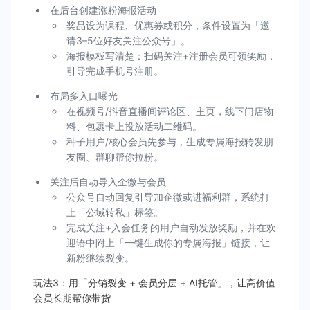
在后台创建涨粉海报活动
奖品设为课程、优惠券或积分，条件设置为「邀
请3–5位好友关注公众号」。
海报模板写清楚：扫码关注+注册会员可领奖励，
引导完成手机号注册。
布局多入口曝光
在视频号/抖音直播间评论区、主页，线下门店物
料、包裹卡上投放活动二维码。
种子用户/核心会员先参与，生成专属海报转发朋
友圈、群聊帮你拉粉。
关注后自动导入企微与会员
公众号自动回复引导加企微或进福利群，系统打
上「公域转私」标签。
完成关注+入会任务的用户自动发放奖励，并在欢
迎语中附上「一键生成你的专属海报」链接，让
新粉继续裂变。
玩法3：用「分销裂变 + 会员分层 + AI托管」，让高价值
会员长期帮你带货