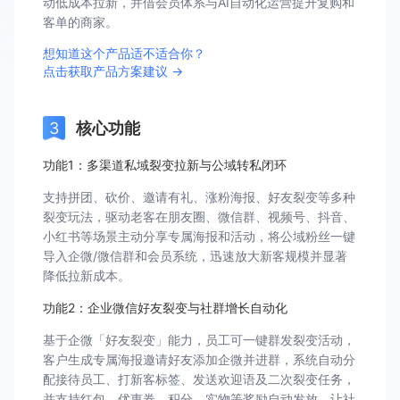
动低成本拉新，并借会员体系与AI自动化运营提升复购和
客单的商家。
想知道这个产品适不适合你？
点击获取产品方案建议 →
核心功能
功能1：多渠道私域裂变拉新与公域转私闭环
支持拼团、砍价、邀请有礼、涨粉海报、好友裂变等多种
裂变玩法，驱动老客在朋友圈、微信群、视频号、抖音、
小红书等场景主动分享专属海报和活动，将公域粉丝一键
导入企微/微信群和会员系统，迅速放大新客规模并显著
降低拉新成本。
功能2：企业微信好友裂变与社群增长自动化
基于企微「好友裂变」能力，员工可一键群发裂变活动，
客户生成专属海报邀请好友添加企微并进群，系统自动分
配接待员工、打新客标签、发送欢迎语及二次裂变任务，
并支持红包、优惠券、积分、实物等奖励自动发放，让社