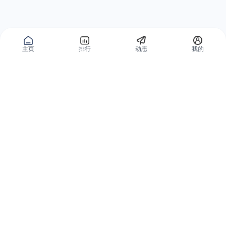
主页
排行
动态
我的
公域获客
私域复购
有赞碰碰贴
微信私域运营系统
爱逛爱打卡
智能客户运营系统
优质内容加热
营销自动化系统
有赞广告投放
智能导购系统
小红书解决方案
品牌旗舰解决方案
微信小店解决方案
小程序解决方案
全网外卖解决方案
会员分销解决方案