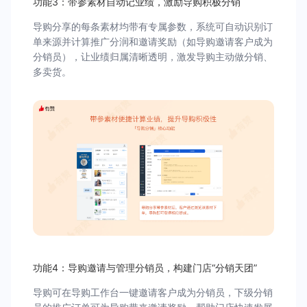
功能3：带参素材自动记业绩，激励导购积极分销
导购分享的每条素材均带有专属参数，系统可自动识别订
单来源并计算推广分润和邀请奖励（如导购邀请客户成为
分销员），让业绩归属清晰透明，激发导购主动做分销、
多卖货。
功能4：导购邀请与管理分销员，构建门店“分销天团”
导购可在导购工作台一键邀请客户成为分销员，下级分销