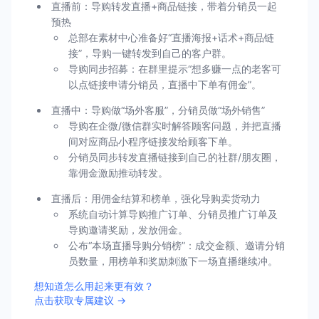
直播前：导购转发直播+商品链接，带着分销员一起
预热
总部在素材中心准备好“直播海报+话术+商品链
接”，导购一键转发到自己的客户群。
导购同步招募：在群里提示“想多赚一点的老客可
以点链接申请分销员，直播中下单有佣金”。
直播中：导购做“场外客服”，分销员做“场外销售”
导购在企微/微信群实时解答顾客问题，并把直播
间对应商品小程序链接发给顾客下单。
分销员同步转发直播链接到自己的社群/朋友圈，
靠佣金激励推动转发。
直播后：用佣金结算和榜单，强化导购卖货动力
系统自动计算导购推广订单、分销员推广订单及
导购邀请奖励，发放佣金。
公布“本场直播导购分销榜”：成交金额、邀请分销
员数量，用榜单和奖励刺激下一场直播继续冲。
想知道怎么用起来更有效？
点击获取专属建议 →