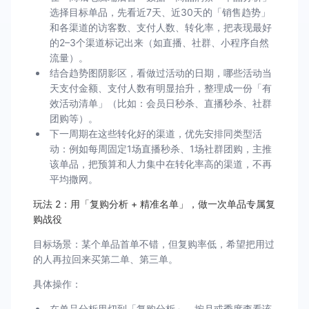
选择目标单品，先看近7天、近30天的「销售趋势」
和各渠道的访客数、支付人数、转化率，把表现最好
的2–3个渠道标记出来（如直播、社群、小程序自然
流量）。
结合趋势图阴影区，看做过活动的日期，哪些活动当
天支付金额、支付人数有明显抬升，整理成一份「有
效活动清单」（比如：会员日秒杀、直播秒杀、社群
团购等）。
下一周期在这些转化好的渠道，优先安排同类型活
动：例如每周固定1场直播秒杀、1场社群团购，主推
该单品，把预算和人力集中在转化率高的渠道，不再
平均撒网。
玩法 2：用「复购分析 + 精准名单」，做一次单品专属复
购战役
目标场景：某个单品首单不错，但复购率低，希望把用过
的人再拉回来买第二单、第三单。
具体操作：
在单品分析里切到「复购分析」，按月或季度查看该