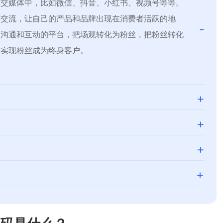
社交媒体中，比如微信、抖音、小红书、视频号等等。
和交流，让自己的产品和品牌出现在消费者活跃的地
-
户沟通和互动的平台，把场观转化为粉丝，把粉丝转化
终实现粉丝成为终身客户。
+
的需求洞察，进行精细化的人群运营，并通过客户全生
+
推进重复购买，同时也可以及时接受客户反馈，以便你
的重要客户，而做私域的目的正是如何触达并维护好这
+
牌和产品感到满意，甚至愿意推荐给身边的亲朋好友，
流量红利不再，传统电商经营面临挑战，这个时候，你更
多价值，建立可持续的客户关系，并培养他们成为你的
。即企业以互联网为依托，通过运用大数据、人工智能
+
。
程进行升级改造，并对线上服务、线下体验以及现代物
的研发能力，为你提供个性化高品质的互联网软件定制
务问题，以更低的成本更高的效率，满足商家个性化需