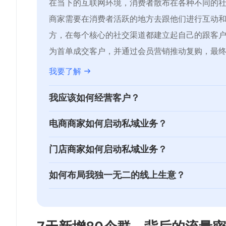
在当下的互联网环境，消费者散布在各种不同的
商家需要在消费者活跃的地方去跟他们进行互动
方，在每个核心的社交渠道都建立起自己的跟客
为首单成交客户，并通过会员营销推动复购，最
我要了解
我应该如何经营客户？
经营客户是指通过对用户购买习惯、消费偏好等
电商商家如何启动私域业务？
命周期的管理，把客户留下来，持续有效触达和
二八法则告诉我们，80% 的利润来自 20% 
门店商家如何启动私域业务？
持续改进自己的产品和服务，让客户对你的产品
20% 的重要客户。尤其当下的电商环境，公域
为你带来新客户。让你能从这些客户身上获得更
新零售，是一种伴随数字化时代产生的生意模式
如何布局我独一无二的线上生意？
应该考虑并选择私域作为你下一个电商经营场所
终身客户。
等先进技术手段，对商品的生产、流通与销售过
有赞拥有专业的互联网软件开发团队，基于强大
了解更多
流进行深度融合的零售新模式。
了解更多
开发服务，帮助品牌企业一站式解决移动零售业
了解更多