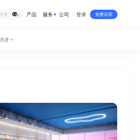
产品
服务
公司
登录
生意专家
免费试用
共进
有赞简介
投资者关系
品牌物料下载
员工验证
有赞公益
站点地图