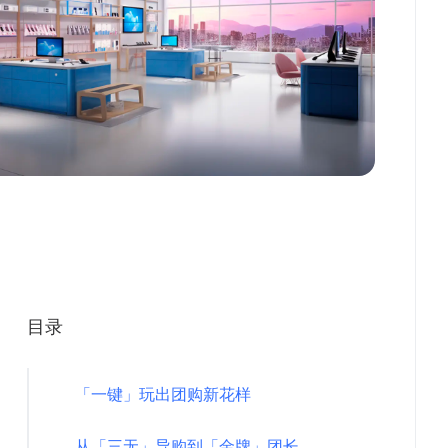
目录
「一键」玩出团购新花样
从「三无」导购到「金牌」团长