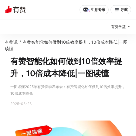
生意专家
导航
有赞学堂
有赞说
/
有赞智能化如何做到10倍效率提升，10倍成本降低|一图
有赞说增长
读懂
有赞智能化如何做到10倍效率提
私域日历
增长方法
升，10倍成本降低|一图读懂
有赞说案例拆解
有赞专家说
有赞成功案例
新零售最佳实践
一图读懂2025年有赞春季发布会：有赞智能化如何做到10倍效率提升，
10倍成本降低
面对面聊增长
2025-05-26
有赞春季发布会
实干家直播间
新零售大会
新零售茶会