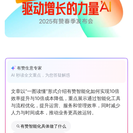
新零售私享会
门店经营增长公开课
AllValue
战略合作
增长产品指南
智库
产品场景库
产品更新动态
帮助中心
有赞生意专家
AI 秒读全文重点，为您答疑解惑
行业洞察
品牌消费观
行业报告
文章以“一图读懂”形式介绍有赞智能化如何实现10倍
效率提升与10倍成本降低，重点展示通过智能化工具
新零售资讯
与流程优化，提升运营、服务和管理效率，同时减少
人力与时间成本，推动业务更高效运转。
培训课程
有赞智能化具体做了什么
私域课程
新零售内参