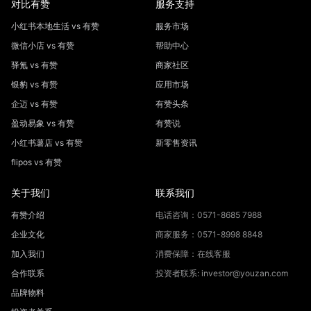
对比有赞
服务支持
小红书本地生活 vs 有赞
服务市场
微信小店 vs 有赞
帮助中心
驿氪 vs 有赞
商家社区
银豹 vs 有赞
应用市场
企迈 vs 有赞
有赞头条
盈动易象 vs 有赞
有赞说
小红书薯店 vs 有赞
新零售资讯
flipos vs 有赞
关于我们
联系我们
有赞介绍
电话咨询：0571-8685 7988
企业文化
商家服务：0571-8998 8848
加入我们
消费保障：在线客服
合作联系
投资者联系: investor@youzan.com
品牌物料