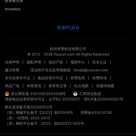
投资者关系
Investors
登录PC后台
杭州有赞科技有限公司
© 2012 -
2026
Youzan.com. All Rights Reserved
法律声明
隐私声明
知识产权
规则中心
安全认证
廉洁有赞
违法和不良信息举报邮箱：blxxjb@youzan.com
支付业务许可证
食品经营许可证
有赞医药
有赞跨境
商品广场
有赞资讯
新零售文章
站点地图
关键词地图
浙公网安备 33010602004358号
工商营业执照
增值电信业务经营许可证：合字B2-20210007
-
浙ICP备2020040621号
新出发浙备字第20230002号
（浙）网械平台备字【2023】第00008号
浙网食A33010128
（浙）-经营性-2023-0010
（浙）网药平台备字〔2023〕第000012-000号