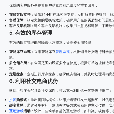
优质的客户服务是提升用户满意度和忠诚度的重要因素：
在线客服支持
：提供24小时在线客服支持，及时解答用户疑问，解
售后保障
：制定完善的退换货政策，确保用户在购买后如有问题能
客户反馈机制
：建立客户反馈机制，收集用户意见和建议，不断改
5. 有效的库存管理
有效的库存管理能够降低运营成本，提高资金周转率：
智能库存系统
：采用智能库存
管理系统
，根据销售数据进行科学预
象。
多仓储布局
：在全国范围内设置多个仓储点，根据订单地址就近发
本。
定期盘点
：定期进行库存盘点，确保账实相符，并及时处理滞销商
6. 利用社交电商优势
微信小程序天然具备社交属性，可以充分利用这一优势进行推广：
拼团
购模式
：推出拼团购模式，让用户邀请好友一起购买，以优惠
裂变营销
：通过分享有礼、邀请有奖等方式激励用户主动传播，实
互动游戏
活动
：设计一些简单有趣的互动游戏，如抽奖、砍价等，