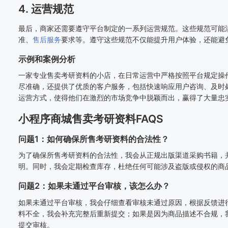
4. 运营规范
最后，商家还需要遵守平台制定的一系列运营规范。这些规范可能
准、
售后服务
要求等。遵守这些规范不仅能提升用户体验，还能避
示例和案例分析
一家专业售卖考研资料的小店，在日常运营中严格按照平台规定操
尽准确，还提供了优质的客户服务，包括快速响应用户咨询、及时
运营方式，使得他们在激烈的市场竞争中脱颖而出，赢得了大量忠
小程序商城售卖考研资料FAQS
问题1：如何确保所售考研资料的合法性？
为了确保所售考研资料的合法性，我会从正规出版渠道采购书籍，
明。同时，我会定期检查库存，杜绝任何可能涉及盗版或侵权的商
问题2：如果未通过平台审核，该怎么办？
如果未通过平台审核，我会仔细查看审核未通过原因，根据反馈进
料不全，我会补充完整后重新提交；如果是因为商品描述不合规，
提交审核。