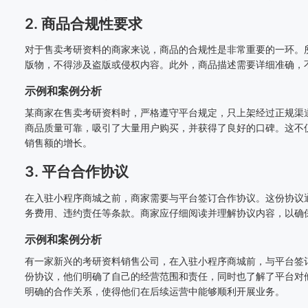
2. 商品合规性要求
对于售卖考研资料的商家来说，商品的合规性是非常重要的一环。
版物，不得涉及盗版或侵权内容。此外，商品描述需要详细准确，
示例和案例分析
某商家在售卖考研资料时，严格遵守平台规定，只上架经过正规渠
商品质量可靠，吸引了大量用户购买，并获得了良好的口碑。这不
销售额的增长。
3. 平台合作协议
在入驻小程序商城之前，商家需要与平台签订合作协议。这份协议
务费用、违约责任等条款。商家应仔细阅读并理解协议内容，以确
示例和案例分析
有一家新兴的考研资料销售公司，在入驻小程序商城前，与平台签
份协议，他们明确了自己的经营范围和责任，同时也了解了平台对
明确的合作关系，使得他们在后续运营中能够顺利开展业务。