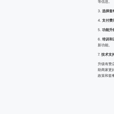
等信息。
3.
选择套
4.
支付费
5.
功能升
6.
培训和
新功能。
7.
技术支
升级有赞
助商家更
政策和套