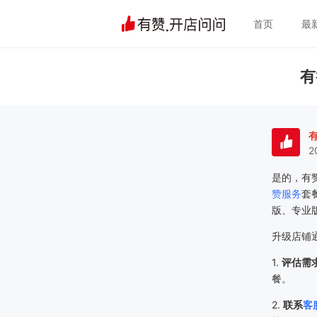
首页
最
有
2
是的，有
赞服务
套
版、专业
升级店铺
1.
评估需
餐。
2.
联系
客