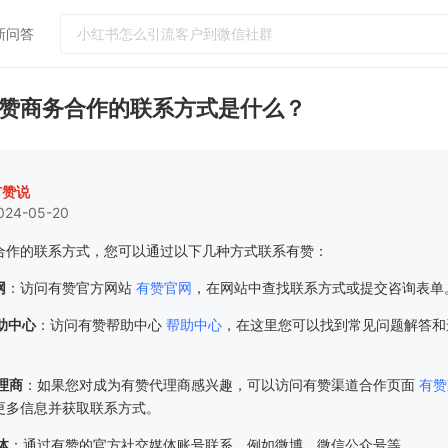
新问答
热门问答
赞商务合作的联系方式是什么？
门店怎么运营吸引更多客户到店消费
如何提升客单价和连带率
实体店引流客户到店工具
有赞说
024-05-20
小红书怎么引流客户到微信社群
怎么给顾客办会员卡？需要什么设备
合作的联系方式，您可以通过以下几种方式联系有赞：
网
：访问有赞官方网站
有赞官网
，在网站中查找联系方式或提交咨询表单
助中心
：访问有赞帮助中心
帮助中心
，在这里您可以找到常见问题解答和
。
理商
：如果您对成为有赞代理商感兴趣，可以访问有赞渠道合作页面
有赞
更多信息并获取联系方式。
体
：通过有赞的官方社交媒体账号联系，例如微博、微信公众号等。