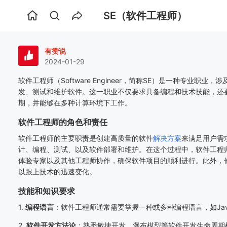
SE（软件工程师）
首
页
有赞说
2024-01-29
软件工程师（
Software Engineer
，简称
SE
）是一种专业职业，涉
发、测试和维护软件。这一职业不仅要求具备编程和技术技能，还
期，并能够在多种计算环境下工作。
软件工程师的角色和责任
软件工程师的主要职责是创建高质量的软件
解决方案
来满足用户需
计、编程、测试、以及软件部署和维护。在这个过程中，软件工程
体验专家以及其他工程师协作，确保软件项目的顺利进行。此外，
以跟上技术的迅速变化。
技能和知识要求
1.
编程语言
：软件工程师通常需要掌握一种或多种编程语言，如
Ja
2.
软件开发方法论
：熟悉敏捷开发、瀑布模型等软件开发生命周期