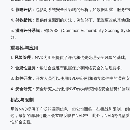
3.
影响评估
：包括对系统安全性影响的分析，如数据泄露、服务中
4.
补救措施
：提供修复漏洞的方法，例如补丁、配置更改或其他缓
5.
漏洞评分系统
：如
CVSS
（
Common Vulnerability Scoring Sys
分。
重要性与应用
1.
风险管理
：
NVD
为组织提供了评估和优先处理安全风险的基础。
2.
合规性监测
：帮助企业遵守数据保护和网络安全的法规要求。
3.
软件开发
：开发人员可以使用
NVD
来识别和修复软件中的潜在安
4.
安全研究
：安全研究人员使用
NVD
作为研究网络安全趋势和漏洞
挑战与限制
尽管
NVD
提供了广泛的漏洞信息，但它也面临一些挑战和限制。例
迟，最新的漏洞可能不会立即反映在
NVD
中。此外，
NVD
的信息质
性和全面性。