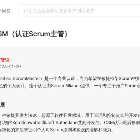
新问答
热门问答
SM（认证Scrum主管）
门店怎么运营吸引更多客户到店消费
如何提升客单价和连带率
实体店引流客户到店工具
有赞说
024-01-29
小红书怎么引流客户到微信社群
怎么给顾客办会员卡？需要什么设备
rtified ScrumMaster
）是一个专业认证，专为希望在敏捷框架
Scrum
中
色的个人设计。这个认证由
Scrum Alliance
提供，一个专注于推广
Scrum
展
一种敏捷开发方法论，起源于软件开发领域，用于管理和控制复杂的开发
代初由
Ken Schwaber
和
Jeff Sutherland
共同开发的。
CSM
认证随后被创
标准化的方法来证明个人对
Scrum
原则和实践的理解和能力。