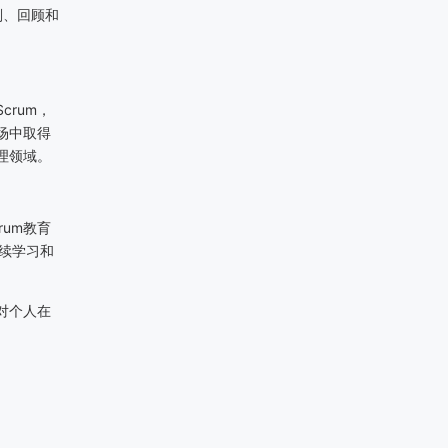
划、回顾和
Scrum
，
场中取得
理领域。
rum
教育
续学习和
对个人在