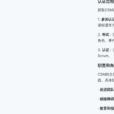
认证过程
获取
CSM
1.
参加认
课程通常
2.
考试
：
角色、事
3.
认证
：
Scrum
。
职责和角
CSM
的主
践。具体
·
促进团队
·
移除障碍
·
教育和指