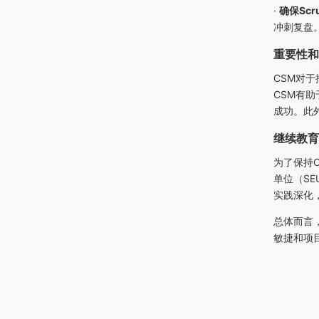
·
确保
Scr
冲刺复盘
重要性和
CSM
对于
CSM
有助
成功。此
继续教育
为了保持
单位（
SE
实践深化
总体而言
敏捷和项