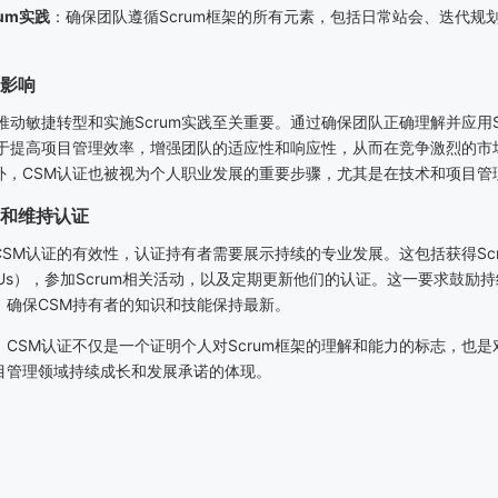
um
实践
：确保团队遵循
Scrum
框架的所有元素，包括日常站会、迭代规
。
影响
推动敏捷转型和实施
Scrum
实践至关重要。通过确保团队正确理解并应用
于提高项目管理效率，增强团队的适应性和响应性，从而在竞争激烈的市
外，
CSM
认证也被视为个人职业发展的重要步骤，尤其是在技术和项目管
和维持认证
CSM
认证的有效性，认证持有者需要展示持续的专业发展。这包括获得
Sc
Us
），参加
Scrum
相关活动，以及定期更新他们的认证。这一要求鼓励持
，确保
CSM
持有者的知识和技能保持最新。
，
CSM
认证不仅是一个证明个人对
Scrum
框架的理解和能力的标志，也是
目管理领域持续成长和发展承诺的体现。