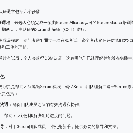
认证通常包括几个步骤：
证课程
：候选人必须完成一项由
Scrum Alliance
认可的
ScrumMaster
培训
为期两天，由认证的
Scrum
训练师（
CST
）进行。
完成课程后，参与者需要通过一项在线考试。这个考试旨在评估他们对
Sc
件和工件的理解。
通过考试后，个人会获得
CSM
认证，这表明他们已经理解并能够在实践中
色
要职责是帮助团队遵循
Scrum
实践，确保
Scrum
团队理解并遵守
Scrum
原
职责包括：
沟通
：确保团队成员之间的有效沟通和协作。
：帮助团队识别和解决阻碍进度的问题。
导
：对于
Scrum
团队成员，特别是新手，提供必要的指导和支持。