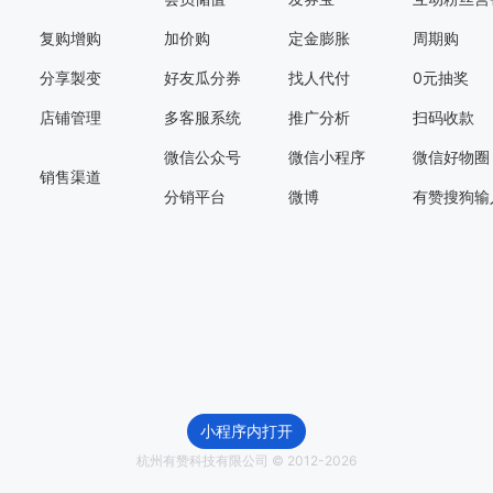
复购增购
加价购
定金膨胀
周期购
分享製变
好友瓜分券
找人代付
0元抽奖
店铺管理
多客服系统
推广分析
扫码收款
微信公众号
微信小程序
微信好物圈
销售渠道
分销平台
微博
有赞搜狗输
小程序内打开
杭州有赞科技有限公司 © 2012-
2026