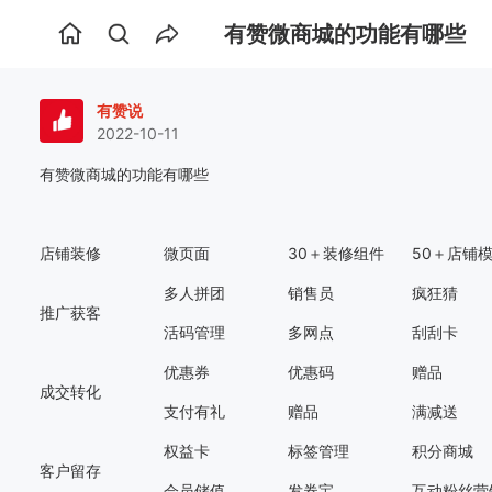
有赞微商城的功能有哪些
首
页
有赞说
2022-10-11
有赞微商城的功能有哪些
店铺装修
微页面
30＋装修组件
50＋店铺
多人拼团
销售员
疯狂猜
推广获客
活码管理
多网点
刮刮卡
优惠券
优惠码
赠品
成交转化
支付有礼
赠品
满减送
权益卡
标签管理
积分商城
客户留存
会员储值
发券宝
互动粉丝营