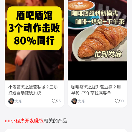
小酒馆怎么运营私域？三步
咖啡店怎么提升营业额？用
打造自动赚钱系统
早餐+下午茶拉高客单
大东
大东
75
99
qq小程序开发赚钱
相关的产品