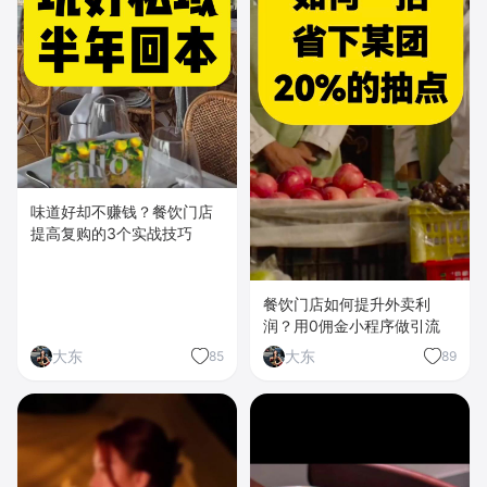
味道好却不赚钱？餐饮门店
提高复购的3个实战技巧
餐饮门店如何提升外卖利
润？用0佣金小程序做引流
大东
大东
85
89