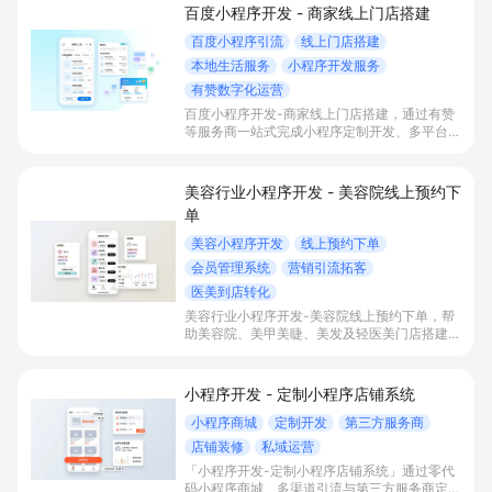
百度小程序开发 - 商家线上门店搭建
百度小程序引流
线上门店搭建
本地生活服务
小程序开发服务
有赞数字化运营
百度小程序开发-商家线上门店搭建，通过有赞
等服务商一站式完成小程序定制开发、多平台联
动与数字化运营，帮助本地生活与零售门店承接
百度搜索/地图等精准流量，实现低成本获客、
提升到店与下单转化。
美容行业小程序开发 - 美容院线上预约下
单
美容小程序开发
线上预约下单
会员管理系统
营销引流拓客
医美到店转化
美容行业小程序开发-美容院线上预约下单，帮
助美容院、美甲美睫、美发及轻医美门店搭建线
上预约下单、会员与次数管理、员工排班与多门
店数据化运营的一体化小程序系统，实现低成本
引流拓客、提升到店转化和复购。
小程序开发 - 定制小程序店铺系统
小程序商城
定制开发
第三方服务商
店铺装修
私域运营
「小程序开发-定制小程序店铺系统」通过零代
码小程序商城、多渠道引流与第三方服务商定制