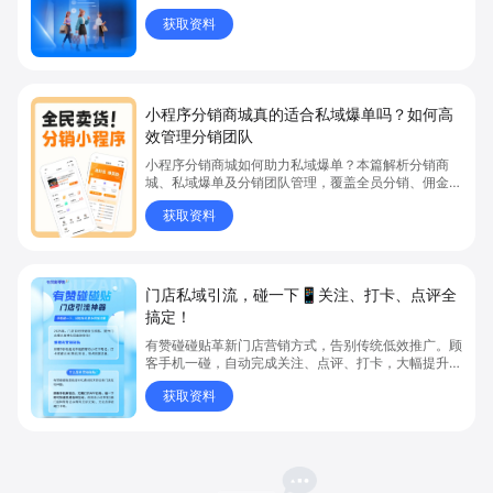
获取资料
小程序分销商城真的适合私域爆单吗？如何高
效管理分销团队
小程序分销商城如何助力私域爆单？本篇解析分销商
城、私域爆单及分销团队管理，覆盖全员分销、佣金结
算、企微绑定等场景，帮助品牌和商家高效管理分销团
获取资料
队，实现分销业绩持续增长。立即了解分销商城核心功
能，点击获取私域运营新思路。
门店私域引流，碰一下📱关注、打卡、点评全
搞定！
有赞碰碰贴革新门店营销方式，告别传统低效推广。顾
客手机一碰，自动完成关注、点评、打卡，大幅提升点
评收藏率至 40%，轻松跻身商圈前列。AI 助力自动生
获取资料
成笔记，一周新增超 500 篇 UGC，节省宣传成本。碰
一碰即可添加私域好友，转化率达 95%，促进复购翻
倍。还集成 WiFi 弹窗、会员码、线上点单等功能，优
化消费体验，提升客单价与核销率。适用于多种门店场
景，无需复杂设备，让进店顾客成为传播节点，实现轻
松爆单。