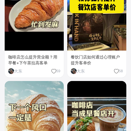
咖啡店怎么提升营业额？用
餐饮门店如何通过心理账户
早餐+下午茶拉高客单
提升客单价
大东
大东
59
58