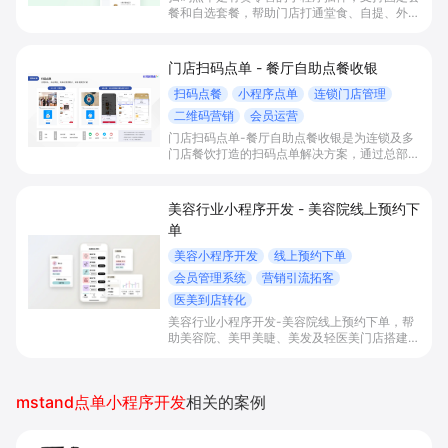
餐和自选套餐，帮助门店打通堂食、自提、外送
等手机点单场景，高效分流顾客、减少排队并降
低人力成本。
门店扫码点单 - 餐厅自助点餐收银
扫码点餐
小程序点单
连锁门店管理
二维码营销
会员运营
门店扫码点单-餐厅自助点餐收银是为连锁及多
门店餐饮打造的扫码点单解决方案，通过总部统
一配置、小程序码+桌码联动堂食/自提/外带及
打通会员系统，帮助门店免配置快速上线自助点
餐收银、提升翻台和营收并沉淀私域会员资产。
美容行业小程序开发 - 美容院线上预约下
单
美容小程序开发
线上预约下单
会员管理系统
营销引流拓客
医美到店转化
美容行业小程序开发-美容院线上预约下单，帮
助美容院、美甲美睫、美发及轻医美门店搭建线
上预约下单、会员与次数管理、员工排班与多门
店数据化运营的一体化小程序系统，实现低成本
引流拓客、提升到店转化和复购。
mstand点单小程序开发
相关的案例