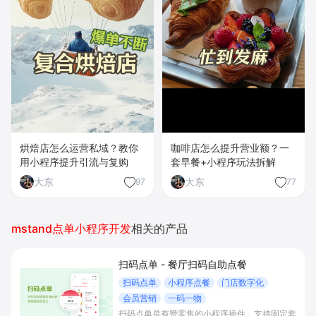
烘焙店怎么运营私域？教你
咖啡店怎么提升营业额？一
用小程序提升引流与复购
套早餐+小程序玩法拆解
大东
大东
97
77
mstand点单小程序开发
相关的产品
扫码点单 - 餐厅扫码自助点餐
扫码点单
小程序点餐
门店数字化
会员营销
一码一物
扫码点单是有赞零售的小程序插件，支持固定套