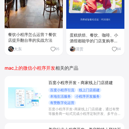
餐饮小程序怎么运营？餐饮
蛋糕烘焙、餐饮、咖啡、小
店提升翻台率的实战方法
酒馆都能学的门店复购率
70%的秘密
大东
清赏
95
84
mac上的微信小程序开发
相关的产品
百度小程序开发 - 商家线上门店搭建
百度小程序引流
线上门店搭建
本地生活服务
小程序开发服务
有赞数字化运营
百度小程序开发-商家线上门店搭建，通过有赞
等服务商一站式完成小程序定制开发、多平台联
动与数字化运营，帮助本地生活与零售门店承接
百度搜索/地图等精准流量，实现低成本获客、
提升到店与下单转化。