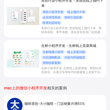
美容行业小程序开发 - 美容院线上预约下
单
美容小程序开发
线上预约下单
会员管理系统
营销引流拓客
医美到店转化
美容行业小程序开发-美容院线上预约下单，帮
助美容院、美甲美睫、美发及轻医美门店搭建线
上预约下单、会员与次数管理、员工排班与多门
店数据化运营的一体化小程序系统，实现低成本
引流拓客、提升到店转化和复购。
生鲜小程序开发 - 生鲜线上卖菜商城
生鲜电商小程序
线上买菜功能
社区团购配送
冷链与同城物流
营销拉新复购
生鲜小程序开发-生鲜线上卖菜商城，帮助社区
生鲜店、水果店等用零代码搭建线上卖菜平台，
实现线上买菜、社区团购、同城配送和会员运
营，提升本地订单转化、复购率与整体盈利能
力。
mac上的微信小程序开发
相关的案例
咖啡茶饮-大小咖啡
-
门店销量月增50%