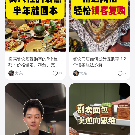
提高餐饮店复购率的3个技
餐饮门店如何提升复购率？2
巧：价格锚定、积分、充值
个锁客玩法拆解
券
大东
大东
80
67