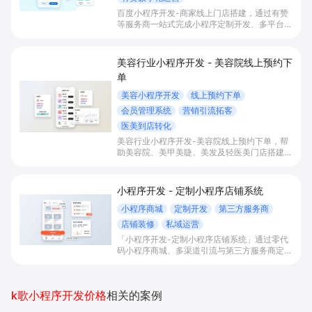
百度小程序开发-商家线上门店搭建，通过有赞
等服务商一站式完成小程序定制开发、多平台联
动与数字化运营，帮助本地生活与零售门店承接
百度搜索/地图等精准流量，实现低成本获客、
提升到店与下单转化。
美容行业小程序开发 - 美容院线上预约下
单
美容小程序开发
线上预约下单
会员管理系统
营销引流拓客
医美到店转化
美容行业小程序开发-美容院线上预约下单，帮
助美容院、美甲美睫、美发及轻医美门店搭建线
上预约下单、会员与次数管理、员工排班与多门
店数据化运营的一体化小程序系统，实现低成本
引流拓客、提升到店转化和复购。
小程序开发 - 定制小程序店铺系统
小程序商城
定制开发
第三方服务商
店铺装修
私域运营
「小程序开发-定制小程序店铺系统」通过零代
码小程序商城、多渠道引流与第三方服务商定制
开发，帮助电商零售、连锁品牌、本地生活门店
快速搭建品牌小程序店铺，打造丰富营销与会员
私域运营场景，提升获客与复购，实现线上生意
k歌小程序开发价格
相关的案例
增长。