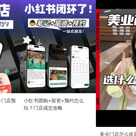
升门店预
小红书团购+留资+预约怎么
玩？门店成交攻略
美业门店怎么提