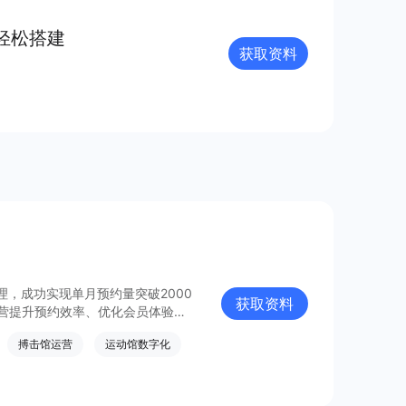
业的重要阵地；在生态建设方面，各
、合规监管、售后服务等方面提供多
轻松搭建
获取资料
理，成功实现单月预约量突破2000
获取资料
经营提升预约效率、优化会员体验与
搏击馆运营
运动馆数字化