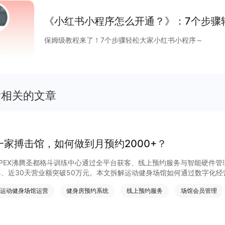
度等互联网平台加速扩建生态能力，小程序成为互联网商
大平台积极推陈出新，从技术防护、性能提升、营销场景
《小红书小程序怎么开通？》：7个步骤
项升级，助力商家数字化运营、降本增效。
保姆级教程来了！7个步骤轻松大家小红书小程序～
发
相关的文章
一家搏击馆，如何做到月预约2000+？
APEX沸腾圣都格斗训练中心通过全平台获客、线上预约服务与智能硬件管
单、近30天营业额突破50万元。本文拆解运动健身场馆如何通过数字化
实现持续增长。
运动健身场馆运营
健身房预约系统
线上预约服务
场馆会员管理