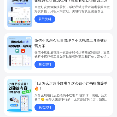
企微好友价值怎么看？数据看板助你高效运营
企微好友价值数据看板，帮助私域运营者清晰掌握企微
好友价值，分析人均贡献、关键指标及全渠道表现，有
效提升私域客户转化。想知道如何用企微好友价值数据
获取资料
优化私域运营，点击获取详细解析，立即学习如何提升
运营成效。
微信小店怎么批量管理？小店托管工具高效运
营方案
微信小店批量管理一直是多账号运营商家的难题，文章
解析小店托管工具如何批量管理商品和订单，高效运营
多账号微信小店。通过智能同步、AI运营托管和丰富营
获取资料
销玩法，全面提升门店管理效率。点击了解微信小店批
量管理、高效托管的实用方案！
门店怎么运营小红书？这么做小红书很快爆单
🔥！
为什么现在门店必须搞小红书？ 说实话，现在开店太
卷了😮‍💨 光等人来是不行的，尤其是线下门店，如果你
还没开始做小红书，那真的就是“闭着眼放弃客流”🚪
获取资料
💸