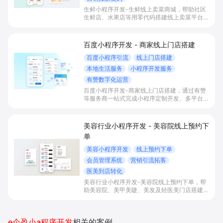
生鲜小程序开发-生鲜线上卖菜商城，帮助社区
生鲜店、水果店等用零代码搭建线上卖菜平台，
实现线上买菜、社区团购、同城配送和会员运
营，提升本地订单转化、复购率与整体盈利能
力。
百度小程序开发 - 商家线上门店搭建
百度小程序引流
线上门店搭建
本地生活服务
小程序开发服务
有赞数字化运营
百度小程序开发-商家线上门店搭建，通过有赞
等服务商一站式完成小程序定制开发、多平台联
动与数字化运营，帮助本地生活与零售门店承接
百度搜索/地图等精准流量，实现低成本获客、
提升到店与下单转化。
美容行业小程序开发 - 美容院线上预约下
单
美容小程序开发
线上预约下单
会员管理系统
营销引流拓客
医美到店转化
美容行业小程序开发-美容院线上预约下单，帮
助美容院、美甲美睫、美发及轻医美门店搭建线
上预约下单、会员与次数管理、员工排班与多门
店数据化运营的一体化小程序系统，实现低成本
引流拓客、提升到店转化和复购。
e企盈小a程序开发
相关的案例