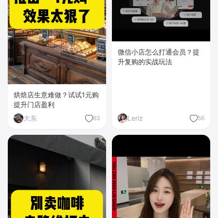
微信小店怎么打通会员？提
升复购的实战玩法
烘焙店生意难做？试试1元购
提升门店盈利
大东
Leriz
63
56