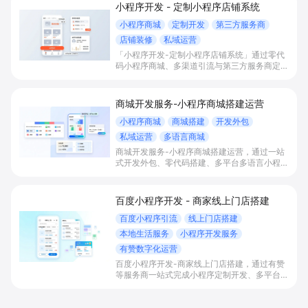
小程序开发 - 定制小程序店铺系统
小程序商城
定制开发
第三方服务商
店铺装修
私域运营
「小程序开发-定制小程序店铺系统」通过零代
码小程序商城、多渠道引流与第三方服务商定制
开发，帮助电商零售、连锁品牌、本地生活门店
快速搭建品牌小程序店铺，打造丰富营销与会员
私域运营场景，提升获客与复购，实现线上生意
商城开发服务-小程序商城搭建运营
增长。
小程序商城
商城搭建
开发外包
私域运营
多语言商城
商城开发服务-小程序商城搭建运营，通过一站
式开发外包、零代码搭建、多平台多语言小程序
和会员私域运营工具，帮助缺乏技术能力的商家
快速上线小程序商城，承接多渠道与境外客流，
实现低成本获客、提升复购与业绩增长。
百度小程序开发 - 商家线上门店搭建
百度小程序引流
线上门店搭建
本地生活服务
小程序开发服务
有赞数字化运营
百度小程序开发-商家线上门店搭建，通过有赞
等服务商一站式完成小程序定制开发、多平台联
动与数字化运营，帮助本地生活与零售门店承接
百度搜索/地图等精准流量，实现低成本获客、
提升到店与下单转化。