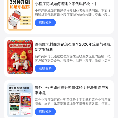
小程序商城如何搭建？零代码轻松上手
小程序商城如何搭建是许多创业者关注的问题。本文详
细解析零代码搭建小程序商城的核心步骤，突出小程序
商城、商城搭建与零代码开店优势，帮助你轻松实现商
获取资料
品上架、全渠道销售及高效会员运营，快速开启线上卖
货新模式。点击获取详细操作指南！
微信红包封面营销怎么做？2026年流量与变现
新方案解析
品牌商家可以通过红包封面来获取更多流量与业绩，把
客户留存到公众号、视频号、品牌小程序、微信小店里
获取资料
票务小程序如何提升购票体验？解决渠道与效
率难题
票务小程序如何优化购票体验？本文解析票务小程序在
演出、旅游、体育赛事等场景下提升购票效率、拓宽销
售渠道、实现会员精准营销的具体方式。关键词包括
获取资料
“票务小程序”、“购票体验”、“购票效率”。