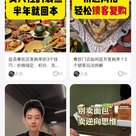
提高餐饮店复购率的3个技
餐饮门店如何提升复购率？2
巧：价格锚定、积分、充值
个锁客玩法拆解
券
大东
大东
83
50