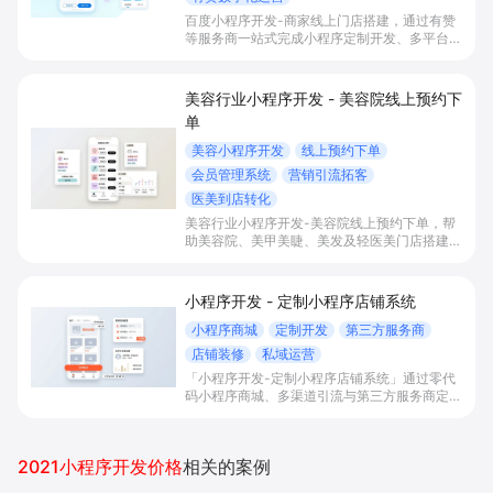
百度小程序开发-商家线上门店搭建，通过有赞
等服务商一站式完成小程序定制开发、多平台联
动与数字化运营，帮助本地生活与零售门店承接
百度搜索/地图等精准流量，实现低成本获客、
提升到店与下单转化。
美容行业小程序开发 - 美容院线上预约下
单
美容小程序开发
线上预约下单
会员管理系统
营销引流拓客
医美到店转化
美容行业小程序开发-美容院线上预约下单，帮
助美容院、美甲美睫、美发及轻医美门店搭建线
上预约下单、会员与次数管理、员工排班与多门
店数据化运营的一体化小程序系统，实现低成本
引流拓客、提升到店转化和复购。
小程序开发 - 定制小程序店铺系统
小程序商城
定制开发
第三方服务商
店铺装修
私域运营
「小程序开发-定制小程序店铺系统」通过零代
码小程序商城、多渠道引流与第三方服务商定制
开发，帮助电商零售、连锁品牌、本地生活门店
快速搭建品牌小程序店铺，打造丰富营销与会员
私域运营场景，提升获客与复购，实现线上生意
2021小程序开发价格
相关的案例
增长。