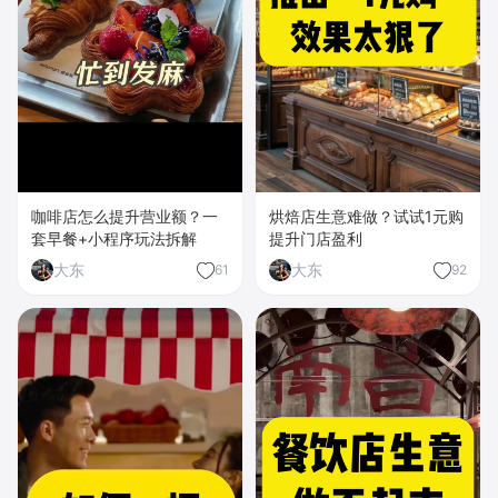
咖啡店怎么提升营业额？一
烘焙店生意难做？试试1元购
套早餐+小程序玩法拆解
提升门店盈利
大东
大东
61
92