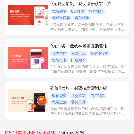
0元裂变抽奖 - 裂变涨粉获客工具
私域裂变
0元抽奖
粉丝涨粉
低成本获客
会员转化
「0元裂变抽奖」是一款帮助零售、电商及本地
生活商家，通过0元抽奖任务、好友裂变与多场
景扫码参与，实现快速拉新涨粉、沉淀私域社群
并提升复购转化的获客工具。
0元抽奖 - 低成本老客复购营销
抽奖营销
私域引流
微信小程序
智能打卡
门店增长
0元抽奖是有赞提供的微信抽奖小程序玩法，通
过抽奖码模式让消费者一键参与任务抽奖，帮助
商家实现拉新涨粉、好友裂变和销量转化，目前
暂不支持预约参加。
砍价0元购 - 裂变拉新营销系统
砍价裂变
社交拉新
门店引流
私域运营
营销工具
砍价0元购是基于砍价助力玩法的营销工具，用
户为获得超低价或0元购需邀请好友帮忙砍价，
适用于新客拉新、公众号涨粉、新品试用等场
景，帮助商家实现低成本裂变获客和销量增长。
0基础学习小程序开发难吗
相关的案例