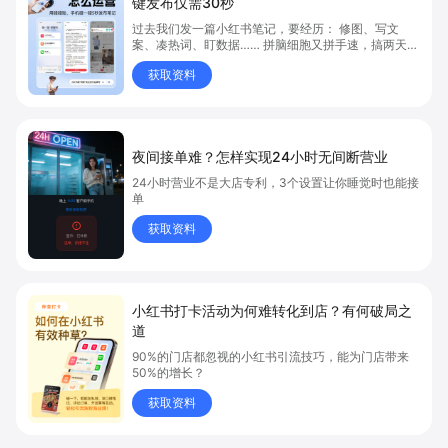
键发布仅需30秒
过去我们发一篇小红书笔记，要经历： 修图、写文
案、凑热词、盯数据…… 拼脑细胞又拼手速，搞两天还
没完。 发出去之后？阅读点赞寥寥无几。 现在，我们
获取资料
实测了一套全新 AI 自动化种草系统，直接把门店顾客
体验一键“碰”上小红书， 👇👇👇 0成本写作，0门槛
操作，0等待分发！
夜间接单难？怎样实现24小时无间断营业
24小时营业不是大店专利，3个设置让你睡觉时也能接
单
获取资料
小红书打卡活动为何难转化到店？有何破局之
道
90%的门店都忽视的小红书引流技巧，能为门店带来
50%的增长？
获取资料