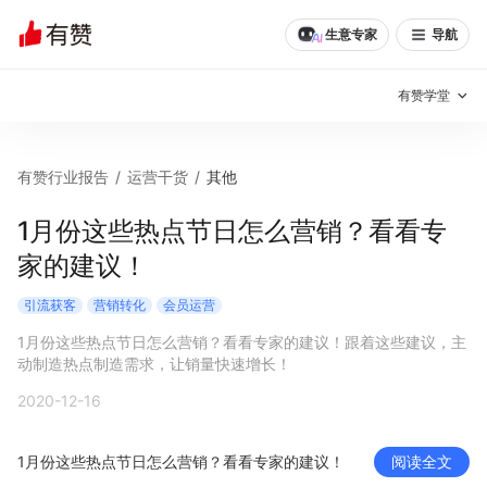
生意专家
导航
有赞学堂
有赞说增长
有赞行业报告
/
运营干货
/
其他
私域日历
增长方法
1月份这些热点节日怎么营销？看看专
家的建议！
有赞说案例拆解
有赞专家说
引流获客
营销转化
会员运营
有赞成功案例
新零售最佳实践
1月份这些热点节日怎么营销？看看专家的建议！跟着这些建议，主
动制造热点制造需求，让销量快速增长！
面对面聊增长
2020-12-16
有赞春季发布会
实干家直播间
1月份这些热点节日怎么营销？看看专家的建议！
阅读全文
新零售大会
新零售茶会