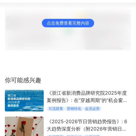
新零售私享会
门店经营增长公开课
AllValue
战略合作
点击免费查看完整内容
增长产品指南
智库
产品场景库
产品更新动态
帮助中心
行业洞察
你可能感兴趣
品牌消费观
行业报告
《浙江省新消费品牌研究院2025年度
案例报告》: 在“穿越周期”的“机会窗口”
新零售资讯
中定义新消费
引流获客
营销转化
会员运营
培训课程
《2025-2026节日营销趋势报告》: 6
大趋势深度分析（附2026年营销日
私域课程
新零售内参
历）