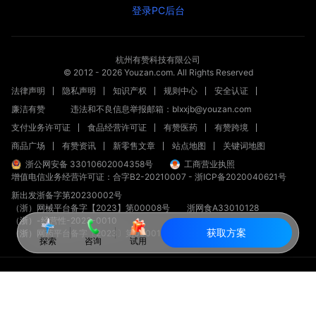
登录PC后台
杭州有赞科技有限公司
© 2012 -
2026
Youzan.com. All Rights Reserved
法律声明
隐私声明
知识产权
规则中心
安全认证
廉洁有赞
违法和不良信息举报邮箱：blxxjb@youzan.com
支付业务许可证
食品经营许可证
有赞医药
有赞跨境
商品广场
有赞资讯
新零售文章
站点地图
关键词地图
浙公网安备 33010602004358号
工商营业执照
增值电信业务经营许可证：合字B2-20210007
-
浙ICP备2020040621号
新出发浙备字第20230002号
（浙）网械平台备字【2023】第00008号
浙网食A33010128
（浙）-经营性-2023-0010
获取方案
（浙）网药平台备字〔2023〕第000012-000号
探索
咨询
试用