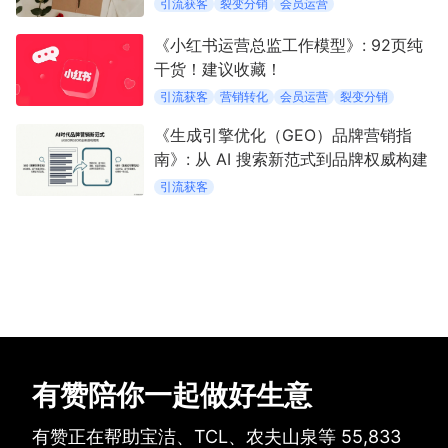
引流获客
裂变分销
会员运营
《小红书运营总监工作模型》: 92页纯
增长俱乐部
干货！建议收藏！
增长俱乐部
有赞商盟
引流获客
营销转化
会员运营
裂变分销
《生成引擎优化（GEO）品牌营销指
商家社区
社群交流
南》: 从 AI 搜索新范式到品牌权威构建
合作共进
引流获客
入驻有赞
认证代理商
认证服务商
设计服务商
有赞云
数据通服务
有赞陪你一起做好生意
有赞正在帮助宝洁、TCL、农夫山泉等
55,833