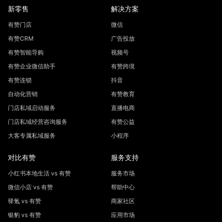
新零售
解决方案
有赞门店
微信
有赞CRM
广告投放
有赞智能导购
视频号
有赞企业微信助手
有赞跨境
有赞连锁
抖音
自动化营销
有赞教育
门店私域启动服务
直播电商
门店私域经营咨询服务
有赞公益
大客专属私域服务
小程序
对比有赞
服务支持
小红书本地生活 vs 有赞
服务市场
微信小店 vs 有赞
帮助中心
驿氪 vs 有赞
商家社区
银豹 vs 有赞
应用市场