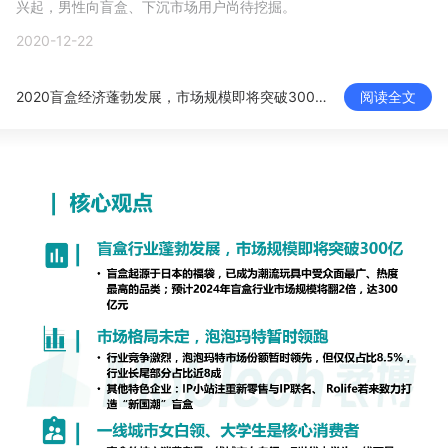
兴起，男性向盲盒、下沉市场用户尚待挖掘。
新零售私享会
门店经营增长公开课
2020-12-22
AllValue
战略合作
2020盲盒经济蓬勃发展，市场规模即将突破300亿
阅读全文
增长产品指南
智库
产品场景库
产品更新动态
帮助中心
行业洞察
品牌消费观
行业报告
新零售资讯
培训课程
私域课程
新零售内参