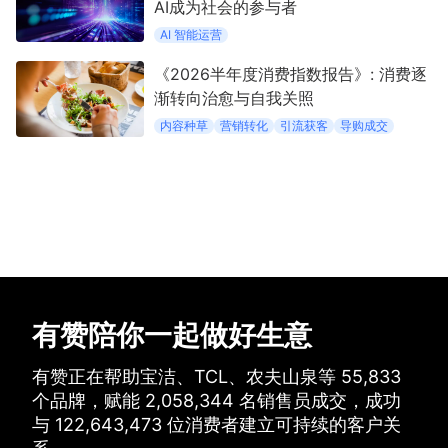
AI成为社会的参与者
AI 智能运营
《2026半年度消费指数报告》: 消费逐
渐转向治愈与自我关照
内容种草
营销转化
引流获客
导购成交
有赞陪你一起做好生意
有赞正在帮助宝洁、TCL、农夫山泉等
55,833
个品牌，
赋能
2,058,344
名销售员成交，
成功
与
122,643,473
位消费者建立可持续的客户关