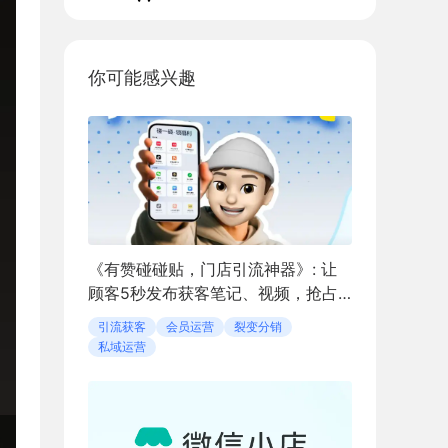
你可能感兴趣
《有赞碰碰贴，门店引流神器》: 让
顾客5秒发布获客笔记、视频，抢占
同城流量
引流获客
会员运营
裂变分销
私域运营