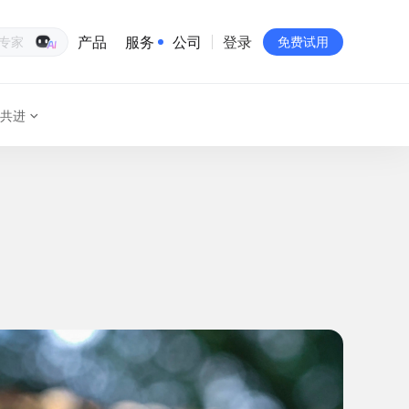
产品
服务
公司
登录
生意专家
免费试用
共进
有赞简介
投资者关系
品牌物料下载
员工验证
有赞公益
站点地图