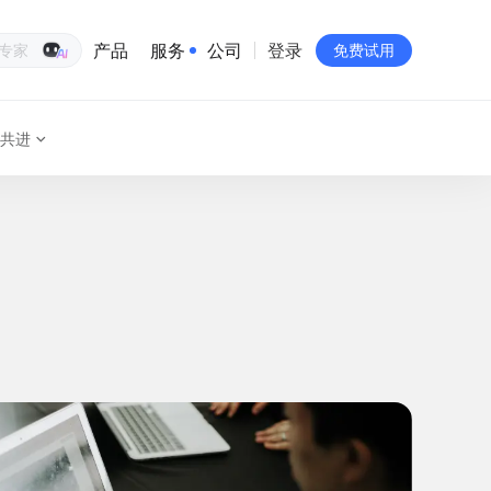
产品
服务
公司
登录
生意专家
免费试用
共进
有赞简介
投资者关系
品牌物料下载
员工验证
有赞公益
站点地图