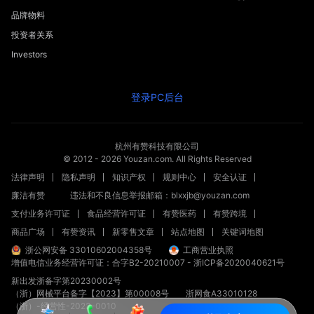
品牌物料
投资者关系
Investors
登录PC后台
杭州有赞科技有限公司
© 2012 -
2026
Youzan.com. All Rights Reserved
法律声明
隐私声明
知识产权
规则中心
安全认证
廉洁有赞
违法和不良信息举报邮箱：blxxjb@youzan.com
支付业务许可证
食品经营许可证
有赞医药
有赞跨境
商品广场
有赞资讯
新零售文章
站点地图
关键词地图
浙公网安备 33010602004358号
工商营业执照
增值电信业务经营许可证：合字B2-20210007
-
浙ICP备2020040621号
新出发浙备字第20230002号
（浙）网械平台备字【2023】第00008号
浙网食A33010128
（浙）-经营性-2023-0010