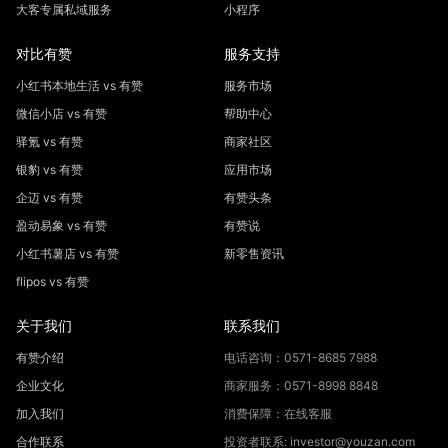
大客专属私域服务
小程序
对比有赞
服务支持
小红书本地生活 vs 有赞
服务市场
微信小店 vs 有赞
帮助中心
驿氪 vs 有赞
商家社区
银豹 vs 有赞
应用市场
企迈 vs 有赞
有赞头条
盈动易象 vs 有赞
有赞说
小红书薯店 vs 有赞
新零售资讯
flipos vs 有赞
关于我们
联系我们
有赞介绍
电话咨询：0571-8685 7988
企业文化
商家服务：0571-8998 8848
加入我们
消费保障：在线客服
合作联系
投资者联系: investor@youzan.com