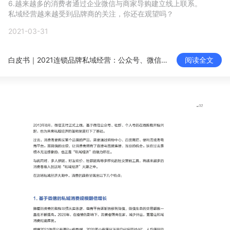
6.越来越多的消费者通过企业微信与商家导购建立线上联系。

新零售私享会
门店经营增长公开课
私域经营越来越受到品牌商的关注，你还在观望吗？
2021-03-31
AllValue
战略合作
白皮书｜2021连锁品牌私域经营：公众号、微信群成为最主要的购物阵地
阅读全文
增长产品指南
智库
产品场景库
产品更新动态
帮助中心
行业洞察
品牌消费观
行业报告
新零售资讯
培训课程
私域课程
新零售内参