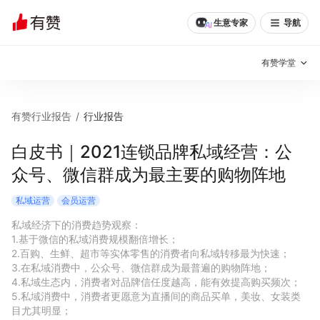
生意专家
导航
有赞学堂
有赞说增长
有赞行业报告
/
行业报告
私域日历
增长方法
白皮书｜2021连锁品牌私域经营：公
众号、微信群成为最主要的购物阵地
有赞说案例拆解
有赞专家说
私域运营
会员运营
有赞成功案例
新零售最佳实践
私域经济下的消费趋势观察：

1.基于微信的私域消费规模翻倍增长；

面对面聊增长
2.百购、生鲜、超市等实体零售的消费者向私域转移最为快速；

3.在私域消费中，公众号、微信群成为最普遍的购物阵地；

有赞春季发布会
实干家直播间
4.私域生态内，消费者对品牌信任度越高，能有效提高购买频次；

5.私域消费中，消费者更愿意为直播间的商品买单，美妆、女装类
新零售大会
新零售茶会
目尤其明显；
