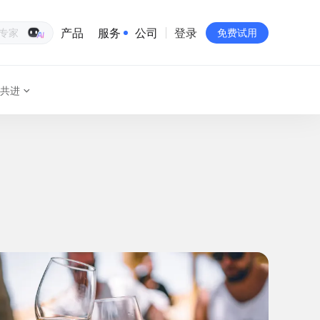
产品
服务
公司
登录
生意专家
免费试用
共进
有赞简介
投资者关系
品牌物料下载
员工验证
有赞公益
站点地图