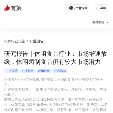
生意专家
导航
有赞学堂
有赞说增长
有赞行业报告
/
行业报告
私域日历
增长方法
研究报告｜休闲食品行业：市场增速放
缓，休闲卤制食品仍有较大市场潜力
有赞说案例拆解
有赞专家说
门店经营
引流获客
营销转化
会员运营
有赞成功案例
新零售最佳实践
休闲食品行业市场规模增速放缓，休闲卤制食品仍有较大市场潜
力。

面对面聊增长
用户需求愈加多元，消费特征呈现品质化、感官化、情感化、符号
化特点。

有赞春季发布会
实干家直播间
随着人均收入的提高和消费升级的持续，用户消费需求越来越多
元，休闲零食消费从“能吃饱”向“能吃好”的趋势发展，消费需求从阶
新零售大会
新零售茶会
梯式向扁平化发展，从功能供给、感官刺激、时空情绪、认同归属