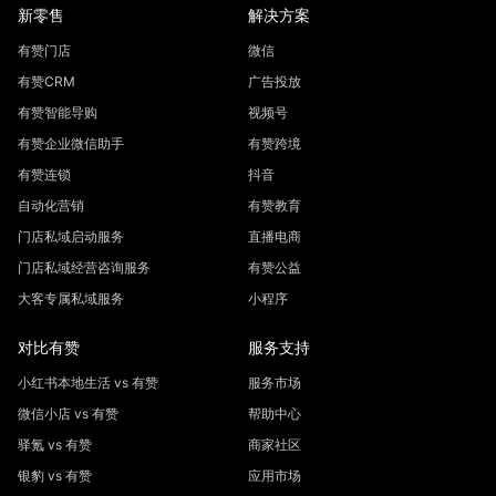
新零售
解决方案
有赞门店
微信
有赞CRM
广告投放
有赞智能导购
视频号
有赞企业微信助手
有赞跨境
有赞连锁
抖音
自动化营销
有赞教育
门店私域启动服务
直播电商
门店私域经营咨询服务
有赞公益
大客专属私域服务
小程序
对比有赞
服务支持
小红书本地生活 vs 有赞
服务市场
微信小店 vs 有赞
帮助中心
驿氪 vs 有赞
商家社区
银豹 vs 有赞
应用市场