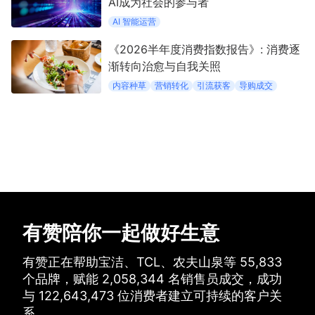
AI成为社会的参与者
AI 智能运营
《2026半年度消费指数报告》: 消费逐
渐转向治愈与自我关照
内容种草
营销转化
引流获客
导购成交
有赞陪你一起做好生意
有赞正在帮助宝洁、TCL、农夫山泉等
55,833
个品牌，
赋能
2,058,344
名销售员成交，
成功
与
122,643,473
位消费者建立可持续的客户关
系