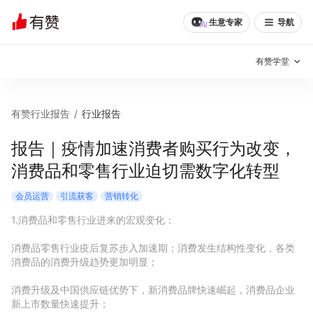
生意专家
导航
有赞学堂
有赞说增长
有赞行业报告
/
行业报告
私域日历
增长方法
报告｜疫情加速消费者购买行为改变，
消费品和零售行业迫切需数字化转型
有赞说案例拆解
有赞专家说
会员运营
引流获客
营销转化
有赞成功案例
新零售最佳实践
1.消费品和零售行业进来的宏观变化：

面对面聊增长
消费品零售行业疫后复苏步入加速期；消费发生结构性变化，各类
消费品的消费升级趋势更加明显；

有赞春季发布会
实干家直播间
消费升级及中国供应链优势下，新消费品牌快速崛起，消费品企业
新零售大会
新零售茶会
新上市数量快速提升；
