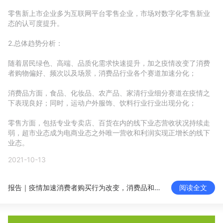
新零售私享会
门店经营增长公开课
零售新上市企业多为互联网平台零售企业，市场对数字化零售新业
态的认可度提升。

AllValue
战略合作
2.总体趋势分析：

增长产品指南
随着居民绿色、高端、品质化需求快速提升，加之疫情改变了消费
者购物偏好、频次以及场景，消费品行业各个赛道加速分化；

智库
产品场景库
消费品方面，食品、化妆品、农产品、家清行业细分赛道在疫情之
产品更新动态
帮助中心
下表现良好；同时，运动户外服饰、饮料行业行业出现分化；

零售方面，包括专业专卖店、百货在内的线下业态营收状况持续走
行业洞察
弱，超市业态成为电商业态之外唯一营收和利润实现正增长的线下
业态。
品牌消费观
行业报告
2021-10-13
新零售资讯
报告｜疫情加速消费者购买行为改变，消费品和零售行业迫切需数字化转型
阅读全文
培训课程
私域课程
新零售内参