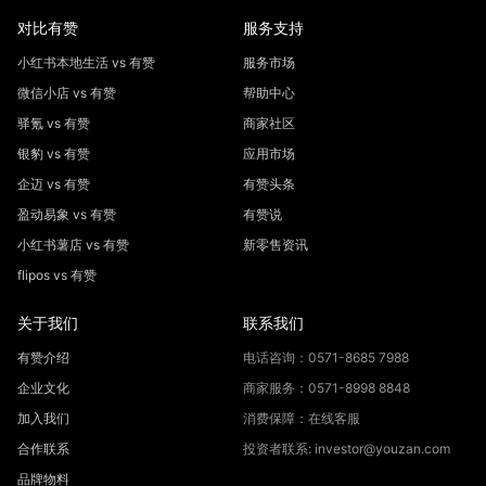
对比有赞
服务支持
小红书本地生活 vs 有赞
服务市场
微信小店 vs 有赞
帮助中心
驿氪 vs 有赞
商家社区
银豹 vs 有赞
应用市场
企迈 vs 有赞
有赞头条
盈动易象 vs 有赞
有赞说
小红书薯店 vs 有赞
新零售资讯
flipos vs 有赞
关于我们
联系我们
有赞介绍
电话咨询：0571-8685 7988
企业文化
商家服务：0571-8998 8848
加入我们
消费保障：在线客服
合作联系
投资者联系: investor@youzan.com
品牌物料