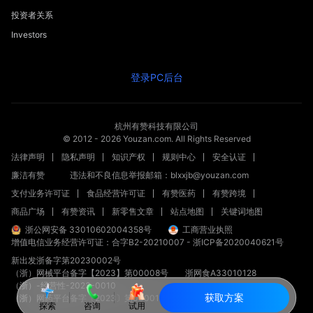
投资者关系
Investors
登录PC后台
杭州有赞科技有限公司
© 2012 -
2026
Youzan.com. All Rights Reserved
法律声明
隐私声明
知识产权
规则中心
安全认证
廉洁有赞
违法和不良信息举报邮箱：blxxjb@youzan.com
支付业务许可证
食品经营许可证
有赞医药
有赞跨境
商品广场
有赞资讯
新零售文章
站点地图
关键词地图
浙公网安备 33010602004358号
工商营业执照
增值电信业务经营许可证：合字B2-20210007
-
浙ICP备2020040621号
新出发浙备字第20230002号
（浙）网械平台备字【2023】第00008号
浙网食A33010128
（浙）-经营性-2023-0010
获取方案
（浙）网药平台备字〔2023〕第000012-000号
探索
咨询
试用