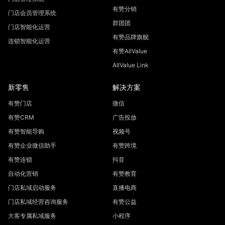
有赞分销
门店会员管理系统
群团团
门店智能化运营
有赞品牌旗舰
连锁智能化运营
有赞AllValue
AllValue Link
新零售
解决方案
有赞门店
微信
有赞CRM
广告投放
有赞智能导购
视频号
有赞企业微信助手
有赞跨境
有赞连锁
抖音
自动化营销
有赞教育
门店私域启动服务
直播电商
门店私域经营咨询服务
有赞公益
大客专属私域服务
小程序