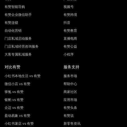
有赞智能导购
视频号
有赞企业微信助手
有赞跨境
有赞连锁
抖音
自动化营销
有赞教育
门店私域启动服务
直播电商
门店私域经营咨询服务
有赞公益
大客专属私域服务
小程序
对比有赞
服务支持
小红书本地生活 vs 有赞
服务市场
微信小店 vs 有赞
帮助中心
驿氪 vs 有赞
商家社区
银豹 vs 有赞
应用市场
企迈 vs 有赞
有赞头条
盈动易象 vs 有赞
有赞说
小红书薯店 vs 有赞
新零售资讯