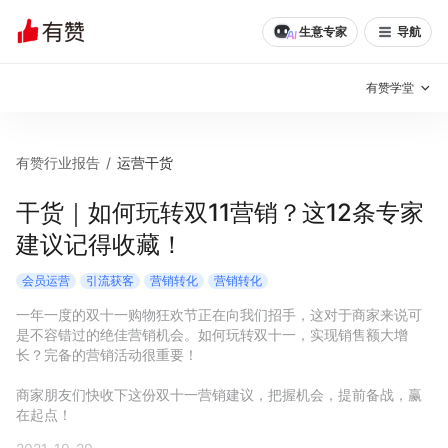
生意专家
导航
有赞学堂
有赞说增长
有赞行业报告
/
运营干货
私域日历
增长方法
干货｜如何玩转双11营销？这12条专家
建议记得收藏！
有赞说案例拆解
有赞专家说
会员运营
引流获客
营销转化
营销转化
有赞成功案例
新零售最佳实践
一年一度的双十一购物狂欢节正在向我们招手，这对于商家来说可
是不容错过的绝佳营销机会。如何玩转双十一，实现销售额大增
面对面聊增长
长？完备的营销活动很重要！

有赞春季发布会
实干家直播间
商家朋友们快收下这份双十一营销建议，把握机会，提前备战，赢
在起点！
新零售大会
新零售茶会