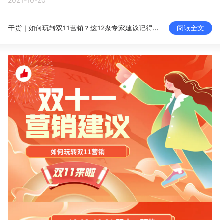
2021-10-20
新零售私享会
门店经营增长公开课
干货｜如何玩转双11营销？这12条专家建议记得收藏！
阅读全文
AllValue
战略合作
增长产品指南
智库
产品场景库
产品更新动态
帮助中心
行业洞察
品牌消费观
行业报告
新零售资讯
培训课程
私域课程
新零售内参