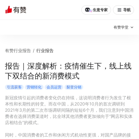
生意专家
导航
有赞学堂
有赞说增长
有赞行业报告
/
行业报告
私域日历
增长方法
报告｜深度解析：疫情催生下，线上线
下双结合的新消费模式
有赞说案例拆解
有赞专家说
引流获客
营销转化
会员运营
裂变分销
有赞成功案例
新零售最佳实践
新冠疫情引起的消费者变化仍在持续，这说明消费者行为发生了根
本性和长期性的转变。而在中国，从2020年10月的首次调研到
面对面聊增长
2021年3月的第二次市场调研间隔的短短6个月，我们注意到中国消
费者在选择消费渠道时，比全球其他消费者更加倾向于“网店和实体
有赞春季发布会
实干家直播间
店相结合”的模式。

新零售大会
新零售茶会
同时，中国消费者的工作和休闲方式机动性更强，对国产品牌的接