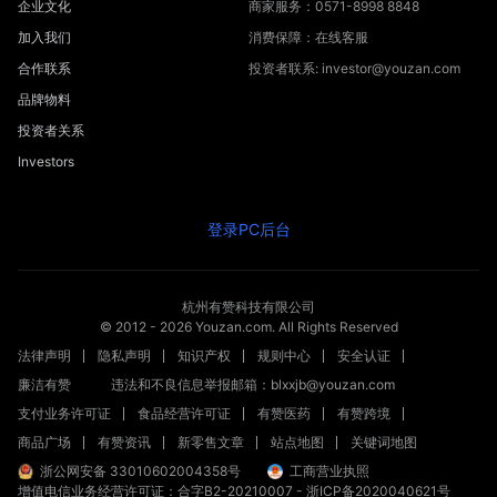
企业文化
商家服务：0571-8998 8848
加入我们
消费保障：在线客服
合作联系
投资者联系: investor@youzan.com
品牌物料
投资者关系
Investors
登录PC后台
杭州有赞科技有限公司
© 2012 -
2026
Youzan.com. All Rights Reserved
法律声明
隐私声明
知识产权
规则中心
安全认证
廉洁有赞
违法和不良信息举报邮箱：blxxjb@youzan.com
支付业务许可证
食品经营许可证
有赞医药
有赞跨境
商品广场
有赞资讯
新零售文章
站点地图
关键词地图
浙公网安备 33010602004358号
工商营业执照
增值电信业务经营许可证：合字B2-20210007
-
浙ICP备2020040621号