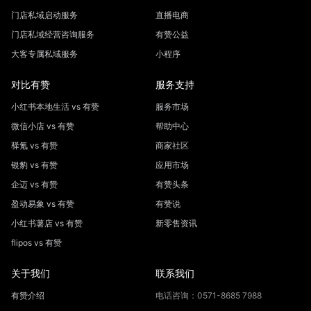
门店私域启动服务
直播电商
门店私域经营咨询服务
有赞公益
大客专属私域服务
小程序
对比有赞
服务支持
小红书本地生活 vs 有赞
服务市场
微信小店 vs 有赞
帮助中心
驿氪 vs 有赞
商家社区
银豹 vs 有赞
应用市场
企迈 vs 有赞
有赞头条
盈动易象 vs 有赞
有赞说
小红书薯店 vs 有赞
新零售资讯
flipos vs 有赞
关于我们
联系我们
有赞介绍
电话咨询：0571-8685 7988