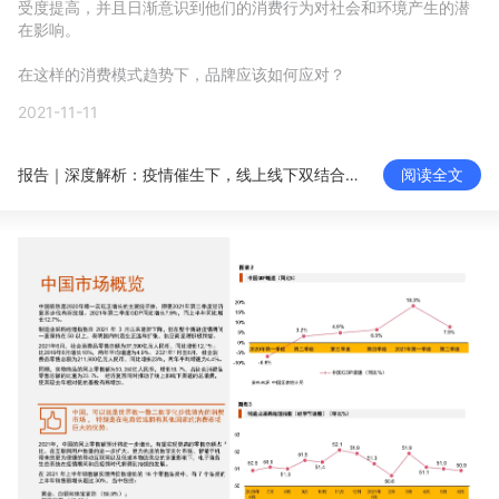
受度提高，并且日渐意识到他们的消费行为对社会和环境产生的潜
新零售私享会
门店经营增长公开课
在影响。

AllValue
战略合作
在这样的消费模式趋势下，品牌应该如何应对？
2021-11-11
增长产品指南
报告｜深度解析：疫情催生下，线上线下双结合的新消费模式
阅读全文
智库
产品场景库
产品更新动态
帮助中心
行业洞察
品牌消费观
行业报告
新零售资讯
培训课程
私域课程
新零售内参