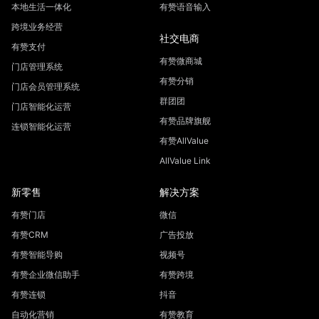
本地生活一体化
有赞语音输入
跨境业务经营
社交电商
有赞支付
有赞微商城
门店管理系统
有赞分销
门店会员管理系统
群团团
门店智能化运营
有赞品牌旗舰
连锁智能化运营
有赞AllValue
AllValue Link
新零售
解决方案
有赞门店
微信
有赞CRM
广告投放
有赞智能导购
视频号
有赞企业微信助手
有赞跨境
有赞连锁
抖音
自动化营销
有赞教育